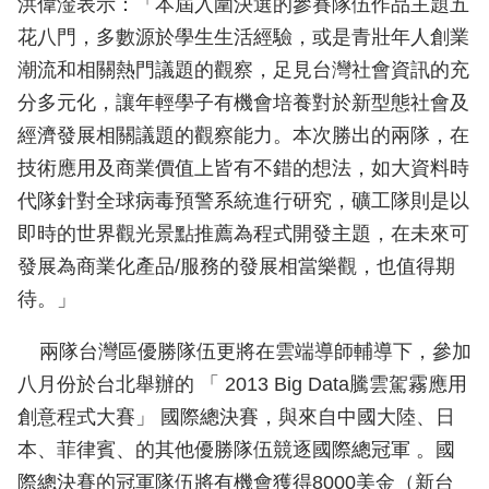
洪偉淦表示：「本屆入圍決選的參賽隊伍作品主題五
花八門，多數源於學生生活經驗，或是青壯年人創業
潮流和相關熱門議題的觀察，足見台灣社會資訊的充
分多元化，讓年輕學子有機會培養對於新型態社會及
經濟發展相關議題的觀察能力。本次勝出的兩隊，在
技術應用及商業價值上皆有不錯的想法，如大資料時
代隊針對全球病毒預警系統進行研究，礦工隊則是以
即時的世界觀光景點推薦為程式開發主題，在未來可
發展為商業化產品/服務的發展相當樂觀，也值得期
待。」
兩隊台灣區優勝隊伍更將在雲端導師輔導下，參加
八月份於台北舉辦的 「 2013 Big Data騰雲駕霧應用
創意程式大賽」 國際總決賽，與來自中國大陸、日
本、菲律賓、的其他優勝隊伍競逐國際總冠軍 。國
際總決賽的冠軍隊伍將有機會獲得8000美金（新台