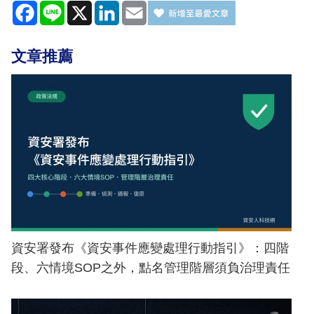
Facebook
Line
X
LinkedIn
Email
文章推薦
資安署發布《資安事件應變處理行動指引》：四階
段、六情境SOP之外，點名管理階層須負治理責任