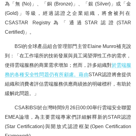
為「無
(No)
」、「銅
(Bronze)
」、「銀
(Silver)
」或「金
(Gold)
」等級，經過認證之企業組織，將會被列在
CSASTAR Registry
為「通過
STAR
認證
(STAR
Certified)
」。
BSI
的全球產品組合管理部門主管
Elaine Munro
補充說
到：「在工作場所的技術發展與員工渴望彈性工作的需求，
使得雲端服務的商業需求增加；然而，許多組織對
於雲端服
務的各種安全性問題仍有所顧慮。藉由
STAR
認證將會提供
組織和消費者評
估雲端服務供應商績效的明確標杆，有助於
緩解此問題。」
CSA
和
BSI
於台灣時間
9
月
26
日
00:00
舉行雲端安全聯盟
EMEA
論壇，為主要雲端專家們詳細解釋新的
STAR
認證
(Star Certification)
與開放式認證框架
(Open Certification
Framework)
。