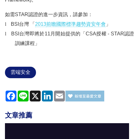
如需
STAR
認證的進一步資訊，請參加：
l
BSI
台灣
「
2013
前瞻國際標準趨勢資安年會
」
l
BSI
台灣即將於
11
月開始提供的「
CSA
授權
- STAR
認證
訓練課程」
雲端安全
Facebook
Line
X
LinkedIn
Email
文章推薦