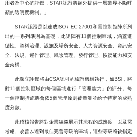
用者為中心的評鑑，
STAR
認證將額外提供一層業界不斷呼
籲的透明度機制。」
STAR
認證是以達成
ISO / IEC 27001
和雲控制矩陣所列
出的一系列準則為基礎，此矩陣有
11
個控制區域，涵蓋遵
循性、資料治理、設施及場所安全、人力資源安全、資訊安
全、法規、運作管理、風險管理、發行管理、恢復能力和安
全架構。
此獨立評鑑將由
CSA
認可的驗證機構執行，如
BSI
，將
對
11
個控制區域的每個區域進行「管理能力」的評分。每
一個控制措施將會依
5
個管理原則被量測並給予特定的成熟
度分數。
此稽核報告將對企業組織展示其流程的成熟度，以及需
考慮、改善以達到最佳完善等級的區域，這些等級將被指定