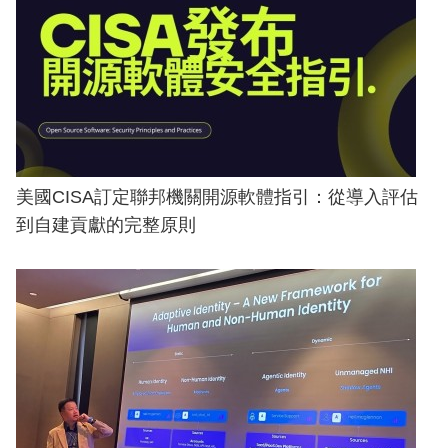
美國CISA訂定聯邦機關開源軟體指引：從導入評估
到自建貢獻的完整原則