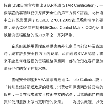
協會
(BSI)
日前宣布推出
STAR
認證
(STAR Certification)
，一
個嚴謹的雲端服務供應商安全性的第三方獨立評鑑。此
技術
中立的認
證
運用了
ISO/
IE
C
27001:2005
管理系統標準的要
求，結合
CSA
雲控制矩陣
(Cloud Control Matrix, CCM)
及用
以量測雲端服務的能力水準之一系列準則。
企業組織採用雲端服務供應商外包處理內部資料及資訊
時，總有許多安全性方面的疑慮。藉由通過
STAR
認證，將
來不論是何種規模的雲端服務供應商，都能使潛在客戶更加
瞭解他們的安全控制水準。
雲端安全聯盟
EMEA
董事總經理
Daniele Catteddu
說：
「特別是鑑於最近政府的發現，消費者和供應商對於雲端的
服務，一直在尋求獨立且技術中立的認證，以幫助他們在購
買和使用服務上做出更明智的決策」，「為提供嚴謹、以使