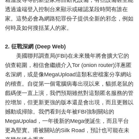
箱溫度等等的新型家用自動化設備，有些設備甚至能
透過遠端登入控制台來顯示或確認某段時間有誰在
家。這勢必會為網路犯罪份子提供全新的邪念，例如
何時及如何搜括某人的家。
2. 征戰深網 (Deep Web)
美國聯邦調查局(FBI)在未來幾年將會擴大它的
偵查範圍，相信會繼續介入Tor (onion router)洋蔥匿
名深網，或是像MegaUpload這類私密檔案分享網站
的稽查。自從第一個電腦病毒出現以來，貓抓老鼠的
戲碼便一直上演，我們預期雖然對這類匿名服務的管
控增加，但更新更強的版本還是會出現，而且更難以
撼動或掃除。我們看到去年被FBI強制關站的
MegaUpolad，一年後新的Mega便誕生，而且平台
更為堅實。甫被關站的Silk Road，預計也可能在未