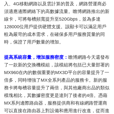
入、4G移動網路以及雲計算的普及，網路營運商必
須適應邊際網絡下的高數據流量。瞻博網路推出的新
線卡，可將每槽頻寬提升至520Gbps，並為多達
128000位用戶提供硬體支援。該顯卡可以滿足用戶
較為嚴苛的成本需求，在確保多用戶服務質量的同
時，保證了用戶數量的增加。
提高系統容量，增加服務密度：
瞻博網路今天還發布
了一款新的交換機模組，該模組將包括已大量部署的
MX960在內的數個重要的MX3D平台的容量提升了一
倍多，同時增強了MX全系列產品的服務卡。新的服
務卡將每槽容量提升了兩倍，與其他廠商出品的類似
模塊相比，其數據密度更是達到了後者的4倍。憑藉
MX系列邊際路由器，服務提供商和有線網路營運商
可以直接在路由器上對設備和應用進行改進，從而進