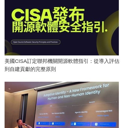
美國CISA訂定聯邦機關開源軟體指引：從導入評估
到自建貢獻的完整原則