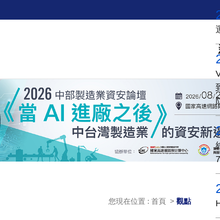
您現在位置 : 首頁 >
觀點