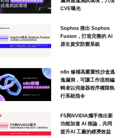
漏洞逃逸測試環境，八項
CVE曝光
Sophos 推出 Sophos
Fusion，打造完整的 AI
原生資安防禦系統
n8n 修補高嚴重性沙盒逃
逸漏洞，可讓工作流程編
輯者以伺服器程序權限執
行系統指令
F5與NVIDIA攜手推出新
功能加速 AI 推論，共同
提升AI 工廠的經濟效益