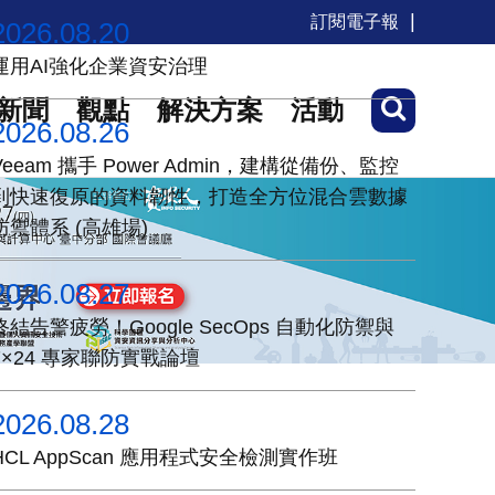
訂閱電子報
2026.08.20
運用AI強化企業資安治理
新聞
觀點
解決方案
活動
2026.08.26
Veeam 攜手 Power Admin，建構從備份、監控
到快速復原的資料韌性，打造全方位混合雲數據
防禦體系 (高雄場)
2026.08.27
終結告警疲勞！Google SecOps 自動化防禦與
7×24 專家聯防實戰論壇
2026.08.28
HCL AppScan 應用程式安全檢測實作班