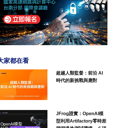
大家都在看
超越人類監督：前沿 AI
時代的新挑戰與應對
JFrog證實：OpenAI模
型利用Artifactory零時差