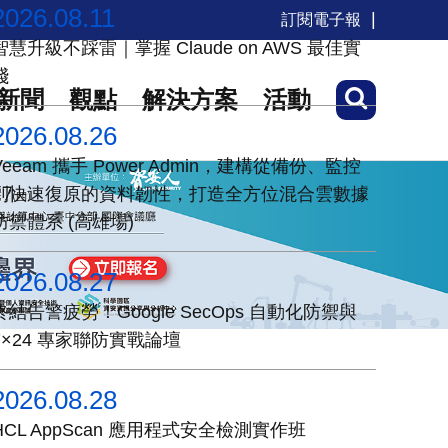
2026.08.11
訂閱電子報
智慧升級不踩雷｜掌握 Claude on AWS 最佳實
踐
新聞
觀點
解決方案
活動
2026.08.26
Veeam 攜手 Power Admin，建構從備份、監控
到快速復原的資料韌性，打造全方位混合雲數據
防禦體系 (高雄場)
2026.08.27
終結告警疲勞！Google SecOps 自動化防禦與
7×24 專家聯防實戰論壇
2026.08.28
HCL AppScan 應用程式安全檢測實作班