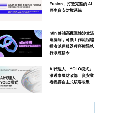
Fusion，打造完整的 AI
原生資安防禦系統
n8n 修補高嚴重性沙盒逃
逸漏洞，可讓工作流程編
輯者以伺服器程序權限執
行系統指令
AI代理人「YOLO模式」
滲透泰國財政部 資安業
者揭露自主式駭客攻擊