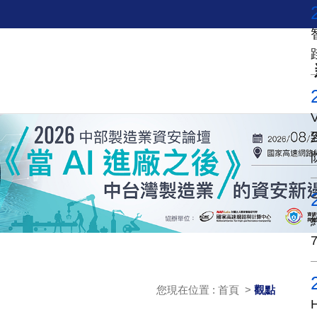
您現在位置 : 首頁 >
觀點