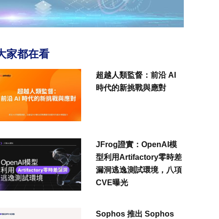
大家都在看
超越人類監督：前沿 AI
時代的新挑戰與應對
JFrog證實：OpenAI模
型利用Artifactory零時差
漏洞逃逸測試環境，八項
CVE曝光
Sophos 推出 Sophos