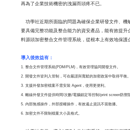
再為了企業技術機密的洩漏而頭疼不已。
功學社近期所面臨的問題為確保企業研發文件、機敏
要具備完整功能及整合能力的資安產品，能有效提升
料源頭加密整合文件管理系統，從根本上有效地保護
導入後效益有：
1. 整合文件管理系統(PDM/PLM)，有效管理協同開發文件。
2. 開發文件皆列入管制，可在嚴謹與寬鬆的加密政策中取得平衡
3. 支援外發加密檔案不需安裝 Agent，使用更便利。
4. 離線外發文件提供時間/次數/電腦鎖定等控制/print screen防
5. 內部無感操作，外部授權操作，有效遏止資訊不當散播。
6. 加密文件不限制檔案大小及格式。