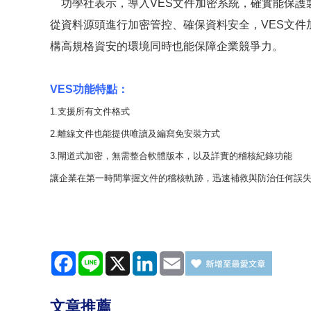
功學社表示，導入VES文件加密系統，確實能保護
從資料源頭進行加密管控、確保資料安全，VES文
構高規格資安的環境同時也能保障企業競爭力。
VES功能特點：
1.支援所有文件格式
2.離線文件也能提供唯讀及編寫免安裝方式
3.閘道式加密，無需整合軟體版本，以及詳實的稽核紀錄功能
讓企業在第一時間掌握文件的稽核軌跡，迅速補救與防治任何誤
Facebook
Line
X
LinkedIn
Email
文章推薦