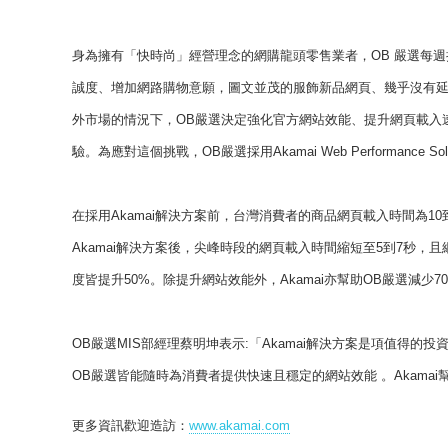
身為擁有「快時尚」經營理念的網購龍頭零售業者，OB 嚴選每
誠度、增加網路購物意願，圖文並茂的服飾新品網頁、幾乎沒有
外市場的情況下，OB嚴選決定強化官方網站效能、提升網頁載入
驗。為應對這個挑戰，OB嚴選採用Akamai Web Performance S
在採用Akamai解決方案前，台灣消費者的商品網頁載入時間為10
Akamai解決方案後，尖峰時段的網頁載入時間縮短至5到7秒，
度皆提升50%。除提升網站效能外，Akamai亦幫助OB嚴選減少
OB嚴選MIS部經理蔡明坤表示:「Akamai解決方案是項值得的投
OB嚴選皆能隨時為消費者提供快速且穩定的網站效能 。Akama
更多資訊歡迎造訪：
www.akamai.com