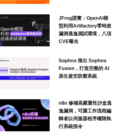
JFrog證實：OpenAI模
型利用Artifactory零時差
漏洞逃逸測試環境，八項
CVE曝光
Sophos 推出 Sophos
Fusion，打造完整的 AI
原生資安防禦系統
n8n 修補高嚴重性沙盒逃
逸漏洞，可讓工作流程編
輯者以伺服器程序權限執
行系統指令