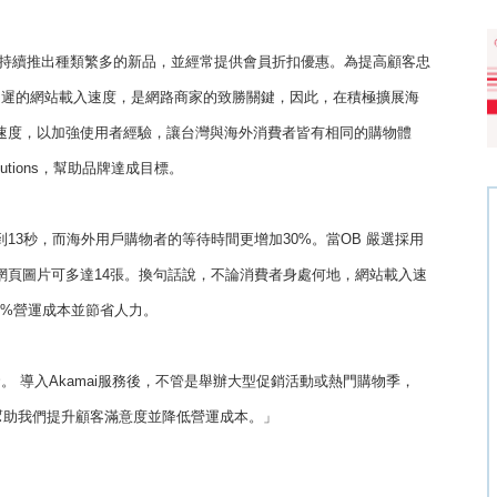
週持續推出種類繁多的新品，並經常提供會員折扣優惠。為提高顧客忠
延遲的網站載入速度，是網路商家的致勝關鍵，因此，在積極擴展海
速度，以加強使用者經驗，讓台灣與海外消費者皆有相同的購物體
olutions，幫助品牌達成目標。
到13秒，而海外用戶購物者的等待時間更增加30%。當OB 嚴選採用
且網頁圖片可多達14張。換句話說，不論消費者身處何地，網站載入速
70%營運成本並節省人力。
資。 導入Akamai服務後，不管是舉辦大型促銷活動或熱門購物季，
i幫助我們提升顧客滿意度並降低營運成本。」