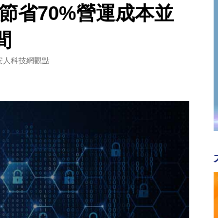
嚴選節省70%營運成本並
間
安人科技網觀點