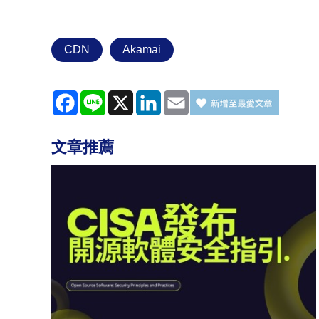
CDN
Akamai
Facebook
Line
X
LinkedIn
Email
文章推薦