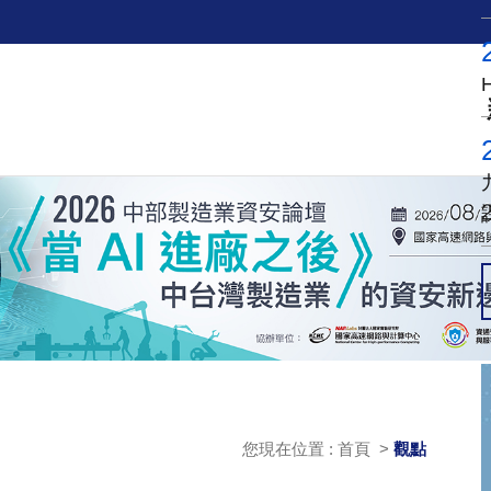
您現在位置 : 首頁 >
觀點