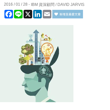
2016 / 01 / 28
IBM 資深顧問 / DAVID JARVIS
Facebook
Line
X
LinkedIn
Email