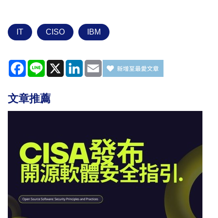
IT
CISO
IBM
Facebook
Line
X
LinkedIn
Email
文章推薦