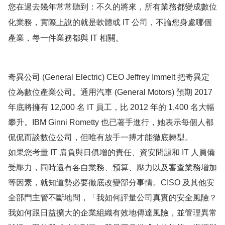
您在過去幾年常常聽到：不久的將來，所有業務都變成數位
化業務，實際上說的就是軟體或 IT 公司，不論您身處哪個
產業，每一件業務都與 IT 相關。
奇異公司 (General Electric) CEO Jeffrey Immelt 把奇異定
位為數位產業公司。通用汽車 (General Motors) 預期 2017
年底將擁有 12,000 名 IT 員工，比 2012 年的 1,400 名大幅
攀升。IBM Ginni Rometty 也已著手進行，她表示每個人都
侃侃而談數位公司，但唯有放手一搏才能徹底轉型。
如果您考量 IT 肩負與日俱增的責任、資安問題和 IT 人員備
受壓力，同時還有各自業務、預算、壓力以及審查業務增加
等因素，就知道勢必要徹底改變部分事情。CISO 及其他安
全部門主管不斷地問，「我如何評量公司真實的安全風險？
我如何跟日益擴大的企業組織有效地傳達風險，並管理異常