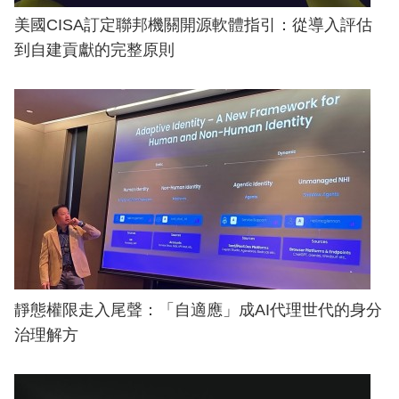
美國CISA訂定聯邦機關開源軟體指引：從導入評估
到自建貢獻的完整原則
靜態權限走入尾聲：「自適應」成AI代理世代的身分
治理解方