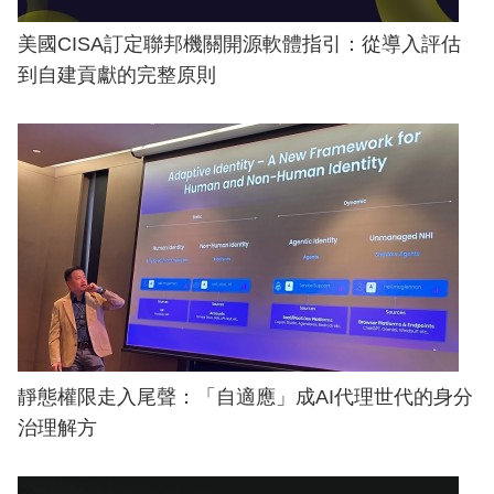
美國CISA訂定聯邦機關開源軟體指引：從導入評估
到自建貢獻的完整原則
靜態權限走入尾聲：「自適應」成AI代理世代的身分
治理解方