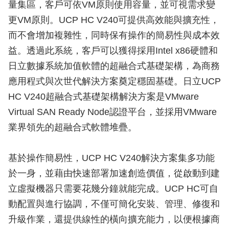
量集區，客戶可依VM原則使用容量，並可視需求變
更VM原則。UCP HC V240可提供高效能與擴充性，
而不會增加複雜性，同時保有操作的簡易性與成本效
益。透過此系統，客戶可以獲得採用Intel x86硬體和
日立數據系統加值軟體的超融合式基礎架構，為商務
應用程式與次世代解決方案奠定穩固基礎。日立UCP
HC V240超融合式基礎架構解決方案是VMware
Virtual SAN Ready Node認證平台，並採用VMware
業界領先的超融合式軟體堆疊。
基於操作簡易性，UCP HC V240解決方案集多功能
於一身，並藉由快速部署加速創造價值，從啟動到建
立虛擬機器只需要花幾分鐘就能完成。UCP HC可自
動配置與進行協調，不僅可簡化安裝、管理、修復和
升級作業，還提供線性的橫向擴充能力，以便根據商