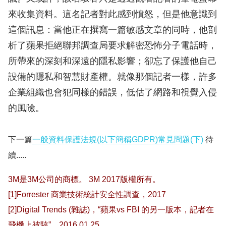
來收集資料。這名記者對此感到憤怒，但是他意識到
這個訊息：當他正在撰寫一篇敏感文章的同時，他剖
析了蘋果拒絕聯邦調查局要求解密恐怖分子電話時，
所帶來的深刻和深遠的隱私影響；卻忘了保護他自己
設備的隱私和智慧財產權。就像那個記者一樣，許多
企業組織也會犯同樣的錯誤，低估了網路和視覺入侵
的風險。
下一篇
一般資料保護法規(以下簡稱GDPR)常見問題(下)
待
續.....
3M
是
3M
公司的商標。
3M 2017
版權所有。
[1]Forrester 商業技術統計安全性調查，2017
[2]Digital Trends (雜誌)，“蘋果vs FBI 的另一版本，記者在
飛機上被駭”，2016.01.25.