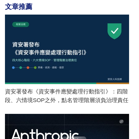
文章推薦
資安署發布《資安事件應變處理行動指引》：四階
段、六情境SOP之外，點名管理階層須負治理責任