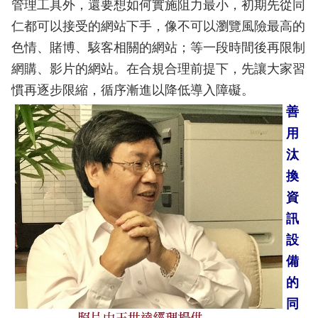
管理工具外，還要想如何實施阻力最小，初期先從同
仁都可以接受的網站下手，像不可以瀏覽風險最高的
色情、賭博、駭客相關的網站；等一段時間後再限制
網購、影片的網站。在合規合理前提下，先讓大家習
慣再逐步限縮，循序漸進以降低導入障礙。
善
用
汰
換
資
訊
設
備
的
同