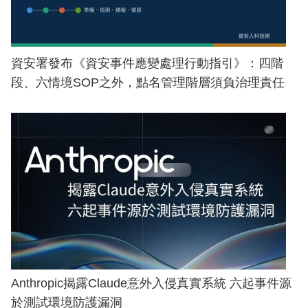
資安署發布《資安事件應變處理行動指引》：四階
段、六情境SOP之外，點名管理階層須負治理責任
Anthropic揭露Claude意外入侵真實系統 六起事件源
於測試環境防護漏洞