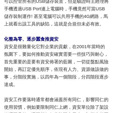
可以控管所有的USB儲存裝置，但是驗證時王經理將
手機透過USB Port連上電腦時，手機竟然可當USB
儲存裝制運作! 甚至電腦可以共用手機的4G網路，馬
上就看出該工具的缺陷，這就是合規但未必有效。
化整為零、逐步蠶食推資安
資安是很難量化它對企業的貢獻，在2001年當時的
氛圍下，要如何推動資安確實需要一些技巧與耐心，
首先重要的是要有資安佈署的藍圖，一切從盤點風險
開始，再訂定優先順序，依現有人力、資源做該做的
事，分階段實施，以四年為一個階段，分四階段逐步
達成。
資安工作要落時通常都會涵蓋所有同仁，影響同仁的
使用習慣，例如要限制同仁上網，資安單位除了架設