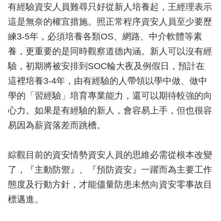
有經驗資安人員難尋只好從新人培養起，王經理表示
這是無奈的權宜措施。照正常程序資安人員至少要歷
練3-5年，必須培養各類OS、網路、中介軟體等素
養，更重要的是同時觀察道德內涵。新人可以沒有經
驗，初期將被安排到SOC輪大夜及例假日，預計在
這裡培養3-4年，由有經驗的人帶領以學中做、做中
學的「習經驗」培育專業能力，還可以期待較強的向
心力。如果是有經驗的新人，會容易上手，但也很容
易因為薪資落差而跳槽。
綜觀目前的資安情勢資安人員的思維必需從根本改變
了，『主動防禦』、『預防資安』一躍而為主要工作
態度及行動方針，才能儘量防患未然向資安零事故目
標邁進。