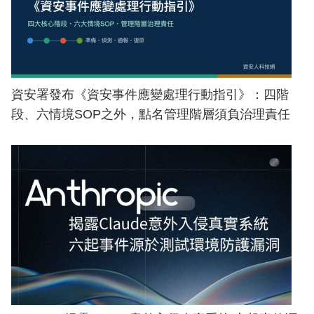
資安署發布《資安事件應變處理行動指引》：四階
段、六情境SOP之外，點名管理階層須負治理責任