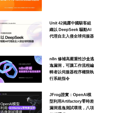
Unit 42揭露中國駭客組
織以 DeepSeek 驅動AI
代理自主入侵全球伺服器
n8n 修補高嚴重性沙盒逃
逸漏洞，可讓工作流程編
輯者以伺服器程序權限執
行系統指令
JFrog證實：OpenAI模
型利用Artifactory零時差
漏洞逃逸測試環境，八項