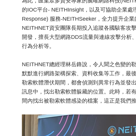
為此，匯集眾多資安專家的騰曜網路科技(NEIT
的IOC平台- NEITHInsight，以及可協助企業處理資
Response) 服務-NEITHSeeker，全
NEITHNET資安團隊長期投入追蹤各國駭客
開發，擅長大型網路DDS流量與連線攻擊分析、
行為分析等。
NEITHNET總經理林岳鋒說，令人聞之色變
默默進行網路架構探索、資料收集等工作，最
勒索軟體潛伏期間，都會偵測到異常行為並發
訊息中，找出勒索軟體躲藏的位置。此時，若有
間內找出被勒索軟體感染的檔案，這正是我們推出 NE