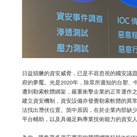
日益猖獗的資安威脅，已是不容忽視的國安議
府的夢魘。光是2020年，除眾所週知的台塑
遭到勒索軟體綁架，嚴重衝擊企業的正常運作
建立資安機制，資安設備亦發覺勒索軟體的異
法找出潛伏位置。箇中原因，在於企業內部缺少一套IOC (
平台輔助，以及具備足夠專業技術能力的資安