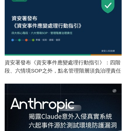
資安署發布《資安事件應變處理行動指引》：四階
段、六情境SOP之外，點名管理階層須負治理責任