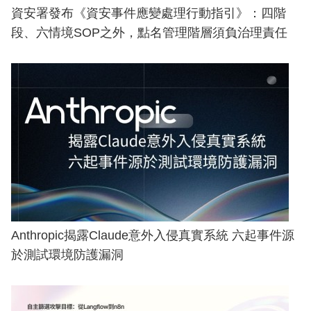
資安署發布《資安事件應變處理行動指引》：四階
段、六情境SOP之外，點名管理階層須負治理責任
Anthropic揭露Claude意外入侵真實系統 六起事件源
於測試環境防護漏洞