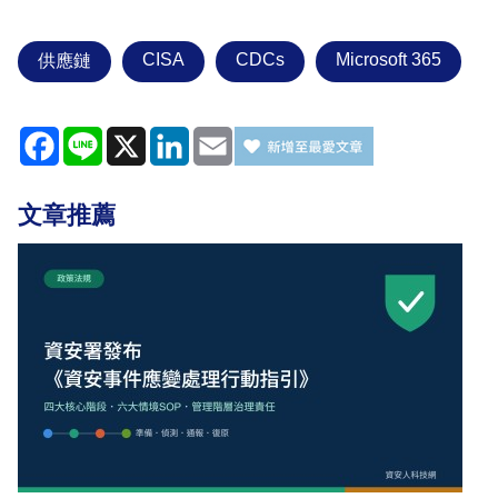
CISA
CDCs
Microsoft 365
供應鏈
Facebook
Line
X
LinkedIn
Email
文章推薦