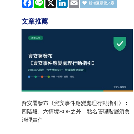
Facebook
Line
X
LinkedIn
Email
文章推薦
資安署發布《資安事件應變處理行動指引》：
四階段、六情境SOP之外，點名管理階層須負
治理責任