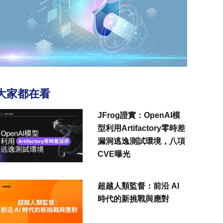
大家都在看
JFrog證實：OpenAI模
型利用Artifactory零時差
漏洞逃逸測試環境，八項
CVE曝光
超越人類監督：前沿 AI
時代的新挑戰與應對