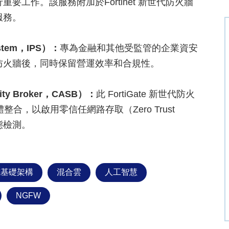
工作。該服務附加於Fortinet 新世代防火牆
服務。
ystem，IPS）：
專為金融和其他受監管的企業資安
防火牆後，同時保留營運效率和合規性。
ty Broker，CASB）：
此 FortiGate 新世代防火
軟體整合，以啟用零信任網路存取（Zero Trust
狀態檢測。
式基礎架構
混合雲
人工智慧
NGFW