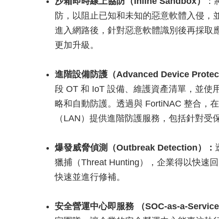
沙箱即時線上協防（Inline Sandbox）
：
防，以阻止已知和未知的惡意軟體入侵，
進入網路後，針對惡意軟體識別後再採取
更加升級。
進階設備防護（Advanced Device Protec
段 OT 和 IoT 設備、維護資產清單，並使用模
略和自動防護。透過與 FortiNAC 整合，在
（LAN）提供進階防護服務，包括針對受
爆發威脅偵測（Outbreak Detection）：
獵捕（Threat Hunting），企業得
快速並進行修補。
安全營運中心即服務 （SOC-as-a-Servic