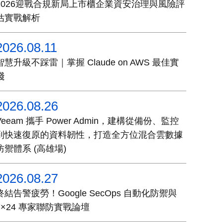
2026迎戰合規新局上市櫃企業資安治理與風險評
估實戰解析
2026.08.11
智慧升級不踩雷｜掌握 Claude on AWS 最佳實
踐
2026.08.26
Veeam 攜手 Power Admin，建構從備份、監控
到快速復原的資料韌性，打造全方位混合雲數據
防禦體系 (高雄場)
2026.08.27
終結告警疲勞！Google SecOps 自動化防禦與
7×24 專家聯防實戰論壇