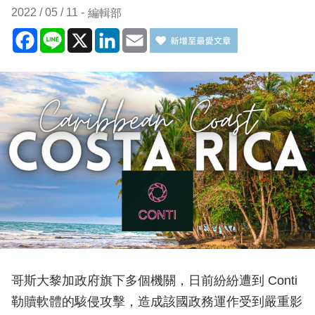
2022 / 05 / 11
編輯部
Facebook
Line
X
LinkedIn
Email
哥斯大黎加政府旗下多個機關，日前紛紛遭到 Conti
勒贖軟體的駭侵攻擊，造成該國政務運作受到嚴重影