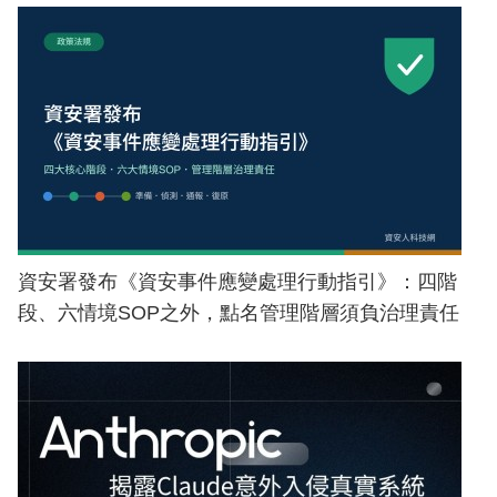
資安署發布《資安事件應變處理行動指引》：四階
段、六情境SOP之外，點名管理階層須負治理責任