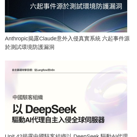
Anthropic揭露Claude意外入侵真實系統 六起事件源
於測試環境防護漏洞
Unit 42揭露中國駭客組織以 DeepSeek 驅動AI代理