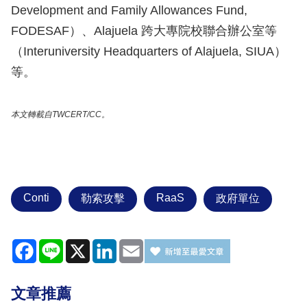
Development and Family Allowances Fund,
FODESAF）、Alajuela 跨大專院校聯合辦公室等
（Interuniversity Headquarters of Alajuela, SIUA）
等。
本文轉載自TWCERT/CC。
Conti
RaaS
勒索攻擊
政府單位
Facebook
Line
X
LinkedIn
Email
文章推薦