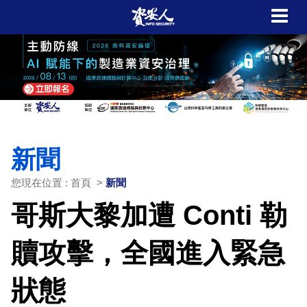
新聞
您現在位置 : 首頁 >
新聞
哥斯大黎加遭 Conti 勒
贖攻擊，全國進入緊急
狀態