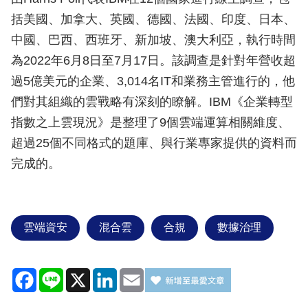
括美國、加拿大、英國、德國、法國、印度、日本、
中國、巴西、西班牙、新加坡、澳大利亞，執行時間
為2022年6月8日至7月17日。該調查是針對年營收超
過5億美元的企業、3,014名IT和業務主管進行的，他
們對其組織的雲戰略有深刻的瞭解。IBM《企業轉型
指數之上雲現況》是整理了9個雲端運算相關維度、
超過25個不同格式的題庫、與行業專家提供的資料而
完成的。
雲端資安
混合雲
合規
數據治理
Facebook
Line
X
LinkedIn
Email