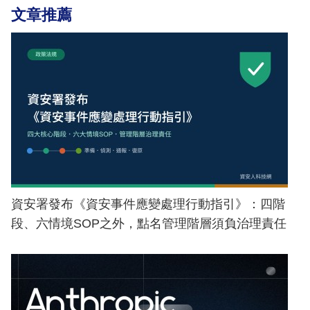
文章推薦
資安署發布《資安事件應變處理行動指引》：四階
段、六情境SOP之外，點名管理階層須負治理責任