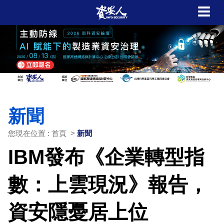
新聞
您現在位置 : 首頁 >
新聞
IBM發布《企業轉型指
數：上雲現況》報告，
資安隱憂居上位