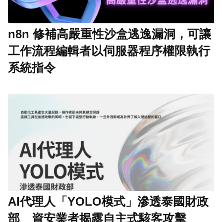
n8n 修補高嚴重性沙盒逃逸漏洞，可讓
工作流程編輯者以伺服器程序權限執行
系統指令
AI代理人「YOLO模式」滲透泰國財政
部 資安業者揭露自主式駭客攻擊