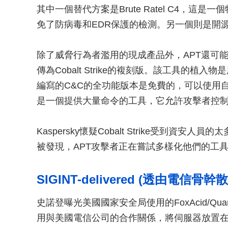
其中一個替代方案是Brute Ratel C4，
免了防病毒和EDR保護的檢測。另一個則是開源進攻
除了威脅行為者濫用的現成產品外，APT還可能利用其
傳為Cobalt Strike的複刻版。該工具的植入物是用
編寫的C&C的全功能版本是免費的，可以使用自
是一個提供大量命令的工具，它允許攻擊者控
Kaspersky懷疑Cobalt Strike受到
被發現，APT攻擊者正在嘗試多樣化他們的工
SIGINT-delivered (透由電信骨
史諾登曝光美國國家安全局使用的FoxAcid/Q
用與美國電信公司的合作關係，將伺服器放置