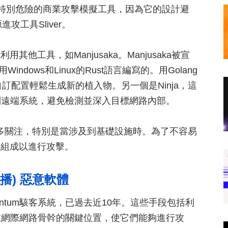
這是一個特別危險的商業攻擊模擬工具，因為它的設計避
工具Sliver。
他工具，如Manjusaka。Manjusaka被宣
Windows和Linux的Rust語言編寫的。用Golang
訂配置輕鬆生成新的植入物。另一個是Ninja，這
制遠端系統，避免檢測並深入目標網路內部。
資安人員的太多關注，特別是當涉及到基礎設施時。為了不容易
具組成以進行攻擊。
幹散播) 惡意軟體
uantum駭客系統，已過去近10年。這些手段包括利
在網際網路骨幹的關鍵位置，使它們能夠進行攻