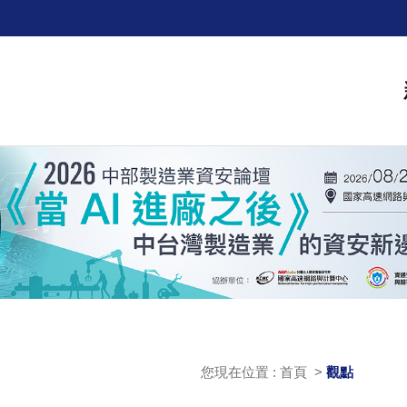
您現在位置 : 首頁 >
觀點