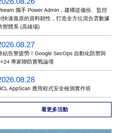
2026.08.26
Veeam 攜手 Power Admin，建構從備份、監控
到快速復原的資料韌性，打造全方位混合雲數據
防禦體系 (高雄場)
2026.08.27
終結告警疲勞！Google SecOps 自動化防禦與
7×24 專家聯防實戰論壇
2026.08.28
HCL AppScan 應用程式安全檢測實作班
看更多活動