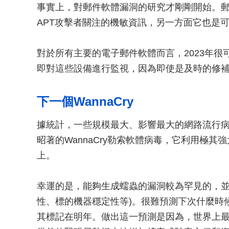
事實上，對郵件軟體漏洞的研究才剛剛開始。
APT攻擊者關注的機敏資訊，另一方面它也是
對於所有主要的電子郵件軟體而言，2023年
即對這些設備進行監視，因為即使是及時的修
下一個WannaCry
據統計，一些規模最大、影響最大的網路流行病
昭著的WannaCry勒索軟體病毒，它利用極其強大
上。
幸運的是，能夠生成蠕蟲的漏洞較為罕見的，並
性、標的機器穩定性等)。很難預測下次什麼時候會
其標記在明年。做出這一預測是因為，世界上