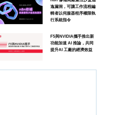
逸漏洞，可讓工作流程編
輯者以伺服器程序權限執
行系統指令
F5與NVIDIA攜手推出新
功能加速 AI 推論，共同
提升AI 工廠的經濟效益