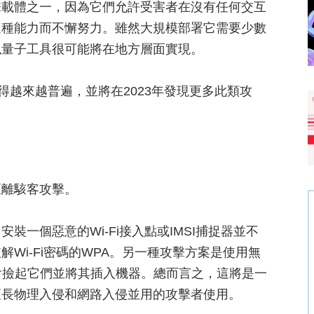
擊載體之一，因為它們允許受害者在沒有任何交互
這種能力而不懈努力。雖然大規模部署它需要少數
似量子工具很可能將在地方層面實現。
變得越來越普遍，並將在2023年發現更多此類攻
距離駭客攻擊。
一個惡意的Wi-Fi接入點或IMSI捕捉器並不
Wi-Fi密碼的WPA。另一種攻擊方案是使用無
會撿起它們並將其插入機器。總而言之，這將是一
擅長物理入侵和網路入侵並用的攻擊者使用。