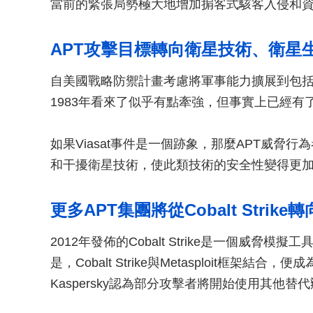
當前的緊張局勢極大地增加掮客式駭客入侵和
APT攻擊目標轉向衛星技術、衛星
自美國戰略防禦計畫考慮將軍事能力擴展到包括
1983年看來了似乎有點牽強，但事實上已經
如果Viasat事件是一個跡象，那麼APT威脅
和干擾衛星技術，使此類技術的安全性變得更
更多APT集團將從Cobalt Strik
2012年發佈的Cobalt Strike是一個威
是，Cobalt Strike與Metasploit框
Kaspersky認為部分攻擊者將開始使用其他替