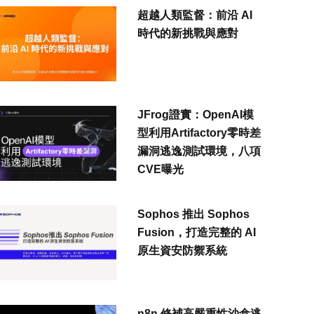
超越人類監督：前沿 AI
時代的新挑戰與應對
JFrog證實：OpenAI模
型利用Artifactory零時差
漏洞逃逸測試環境，八項
CVE曝光
Sophos 推出 Sophos
Fusion，打造完整的 AI
原生資安防禦系統
n8n 修補高嚴重性沙盒逃