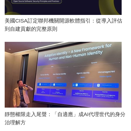
美國CISA訂定聯邦機關開源軟體指引：從導入評估
到自建貢獻的完整原則
靜態權限走入尾聲：「自適應」成AI代理世代的身分
治理解方