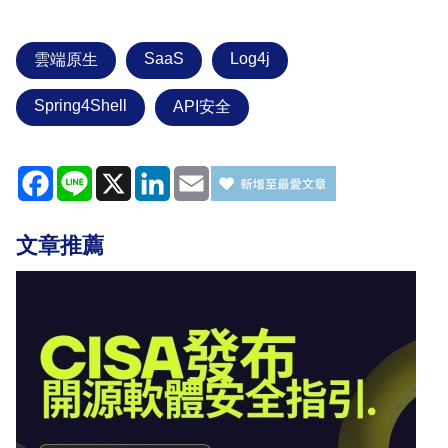
SaaS
Log4j
雲端原生
Spring4Shell
API安全
Facebook
Line
X
LinkedIn
Email
文章推薦