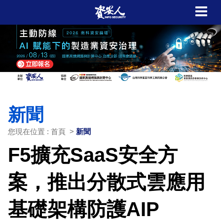
新聞
您現在位置 : 首頁 >
新聞
F5擴充SaaS安全方
案，推出分散式雲應用
基礎架構防護AIP