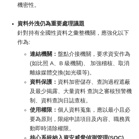
機密性。
資料外洩仍為重要處理議題
針對持有全國性資料之彙整機關，應強化以下
作為:
連結機關：
盤點介接機關，要求資安作為
(如比照 A、B 級機關)、 加強稽核、取消
離線媒體交換(如光碟等)。
資料保護：
資料加密儲存、查詢過程遮蔽
及最少揭露、大量資料 查詢之審核預警機
制、資料查詢日誌查核。
使用權限：
個人資料蒐集，應以最小且必
要為原則，限縮申請項目及內容、職務異
動即時清除權限。
核心系統納入資安威脅偵測管理(SOC)、