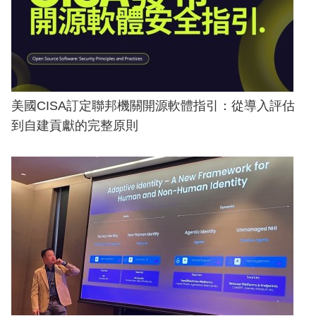
美國CISA訂定聯邦機關開源軟體指引：從導入評估
到自建貢獻的完整原則