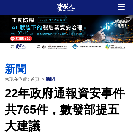
新聞
您現在位置 : 首頁 >
新聞
22年政府通報資安事件
共765件，數發部提五
大建議