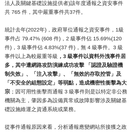
法人及關鍵基礎設施提供者)該年度通報之資安事件
共 765 件，其中嚴重事件共37件。
統計去年(2022年)，政府單位通報之資安事件，1級
事件占 79.47% (608 件)，2 級事件佔 15.69%(120
件)，3 級事件佔 4.83%(37 件)，無 4 級事件。3 級
事件以上為較嚴重等級
，3 級事件以資料外洩事件居
多，其中遭網路攻防演練成功攻擊 「認證及驗證機
制失效」、「注入攻擊」、「無效的存取控管」及
「不安全的組態設定」等弱點，造成機密性衝擊為大
宗
；因可用性衝擊而通報 3 級事件則是以特定非公務
機關為主，肇因多為設備異常或故障影響涉及關鍵基
礎設施維運之資通系統或業務。
從事件通報原因來看，分析通報應變網站所接獲之政