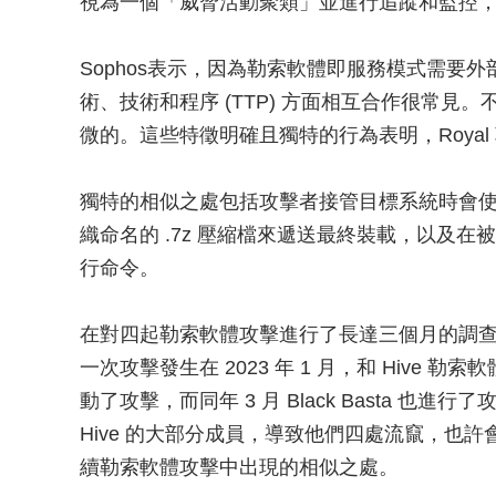
視為一個「威脅活動聚類」並進行追蹤和監控
Sophos表示，因為勒索軟體即服務模式需要
術、技術和程序 (TTP) 方面相互合作很常
微的。這些特徵明確且獨特的行為表明，Roya
獨特的相似之處包括攻擊者接管目標系統時會
織命名的 .7z 壓縮檔來遞送最終裝載，以及
行命令。
在對四起勒索軟體攻擊進行了長達三個月的調查後，S
一次攻擊發生在 2023 年 1 月，和 Hive 勒索軟體
動了攻擊，而同年 3 月 Black Basta 也進
Hive 的大部分成員，導致他們四處流竄，也許會轉向加
續勒索軟體攻擊中出現的相似之處。