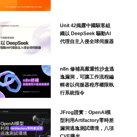
Unit 42揭露中國駭客組
織以 DeepSeek 驅動AI
代理自主入侵全球伺服器
n8n 修補高嚴重性沙盒逃
逸漏洞，可讓工作流程編
輯者以伺服器程序權限執
行系統指令
JFrog證實：OpenAI模
型利用Artifactory零時差
漏洞逃逸測試環境，八項
CVE曝光