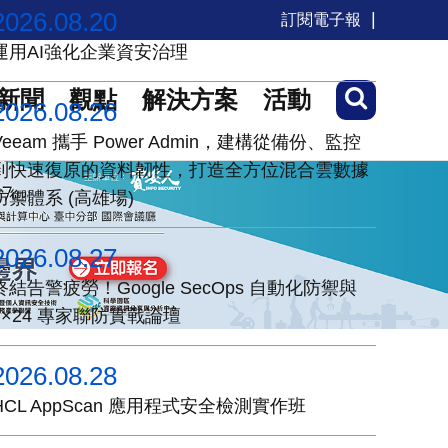
2026.08.20
訂閱電子報
運用AI強化企業資安治理
新聞
觀點
解決方案
活動
2026.08.26
Veeam 攜手 Power Admin，建構從備份、監控
到快速復原的資料韌性，打造全方位混合雲數據
防禦體系 (高雄場)
2026.08.27
終結告警疲勞！Google SecOps 自動化防禦與
7×24 專家聯防實戰論壇
2026.08.28
HCL AppScan 應用程式安全檢測實作班