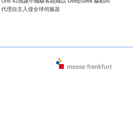
Unit 42揭露中國駭客組織以 DeepSeek 驅動AI
代理自主入侵全球伺服器