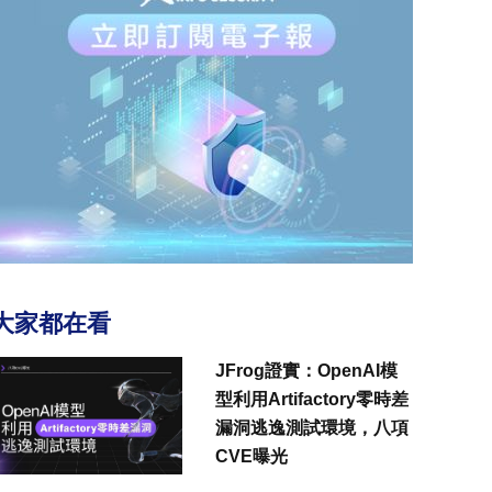
大家都在看
JFrog證實：OpenAI模
型利用Artifactory零時差
漏洞逃逸測試環境，八項
CVE曝光