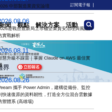
訂閱電子報
2026 中部製造業資安論壇
2026.08.06
新聞
觀點
解決方案
活動
2026迎戰合規新局上市櫃企業資安治理與風險評
估實戰解析
2026.08.11
智慧升級不踩雷｜掌握 Claude on AWS 最佳實
踐
2026.08.26
Veeam 攜手 Power Admin，建構從備份、監控
到快速復原的資料韌性，打造全方位混合雲數據
防禦體系 (高雄場)