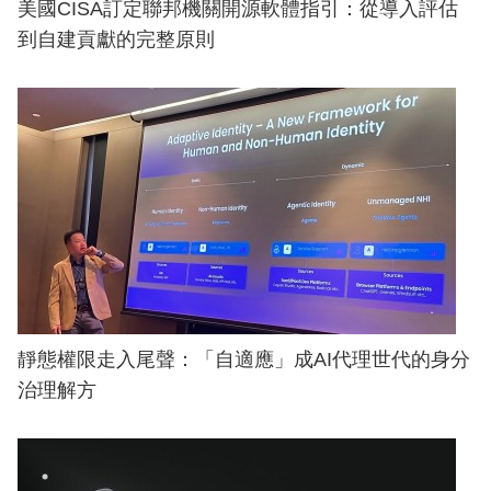
美國CISA訂定聯邦機關開源軟體指引：從導入評估
到自建貢獻的完整原則
靜態權限走入尾聲：「自適應」成AI代理世代的身分
治理解方