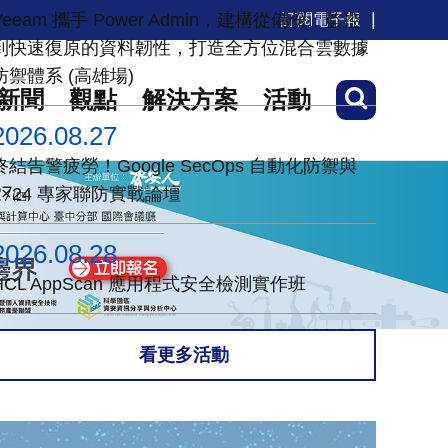
Veeam 攜手 Power Admin，建構從備份、監控
訂閱電子報
到快速復原的資料韌性，打造全方位混合雲數據
防禦體系 (高雄場)
新聞
觀點
解決方案
活動
2026.08.27
終結告警疲勞！Google SecOps 自動化防禦與
7×24 專家聯防實戰論壇
2026.08.28
HCL AppScan 應用程式安全檢測實作班
看更多活動