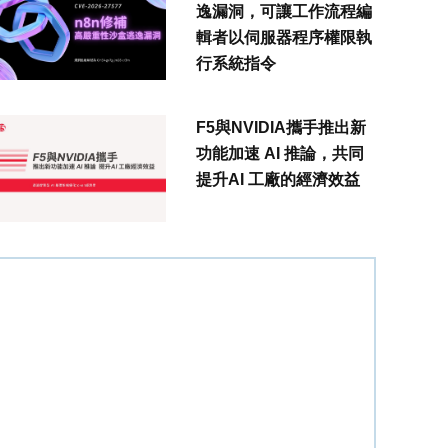
逸漏洞，可讓工作流程編
輯者以伺服器程序權限執
行系統指令
F5與NVIDIA攜手推出新
功能加速 AI 推論，共同
提升AI 工廠的經濟效益