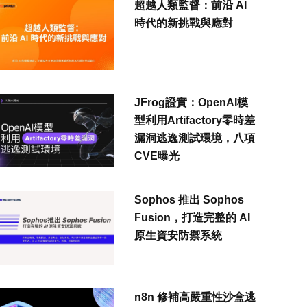
超越人類監督：前沿 AI
時代的新挑戰與應對
JFrog證實：OpenAI模
型利用Artifactory零時差
漏洞逃逸測試環境，八項
CVE曝光
Sophos 推出 Sophos
Fusion，打造完整的 AI
原生資安防禦系統
n8n 修補高嚴重性沙盒逃