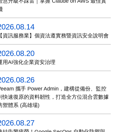
智慧升級不踩雷｜掌握 Claude on AWS 最佳實
踐
2026.08.14
【資訊服務業】個資法遵實務暨資訊安全說明會
2026.08.20
運用AI強化企業資安治理
2026.08.26
Veeam 攜手 Power Admin，建構從備份、監控
到快速復原的資料韌性，打造全方位混合雲數據
防禦體系 (高雄場)
2026.08.27
終結告警疲勞！Google SecOps 自動化防禦與