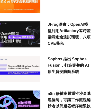
JFrog證實：OpenAI模
型利用Artifactory零時差
漏洞逃逸測試環境，八項
CVE曝光
Sophos 推出 Sophos
Fusion，打造完整的 AI
原生資安防禦系統
n8n 修補高嚴重性沙盒逃
逸漏洞，可讓工作流程編
輯者以伺服器程序權限執