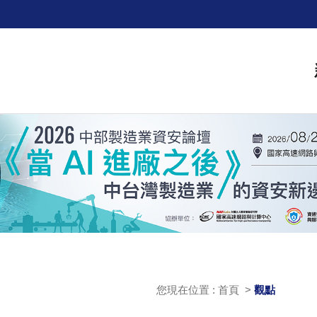
您現在位置 : 首頁 >
觀點