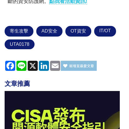
斷的資安防護網。
點我看活動資訊!
IT/OT
寄生攻擊
AD安全
OT資安
UTA0178
Facebook
Line
X
LinkedIn
Email
文章推薦