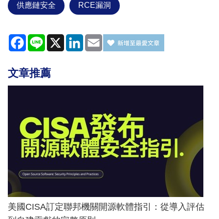
供應鏈安全
RCE漏洞
Facebook
Line
X
LinkedIn
Email
文章推薦
美國CISA訂定聯邦機關開源軟體指引：從導入評估