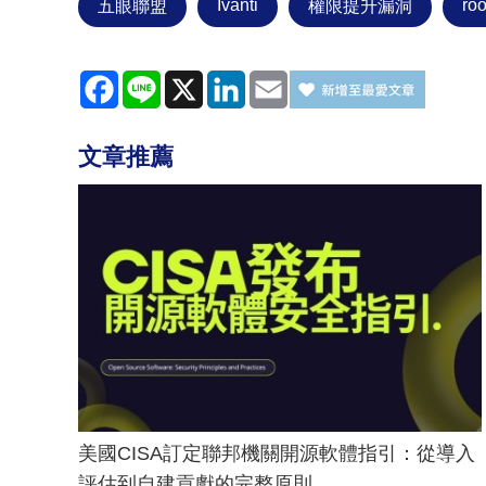
Ivanti
roo
五眼聯盟
權限提升漏洞
Facebook
Line
X
LinkedIn
Email
文章推薦
美國CISA訂定聯邦機關開源軟體指引：從導入
評估到自建貢獻的完整原則