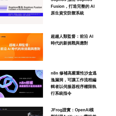
Fusion，打造完整的 AI
原生資安防禦系統
超越人類監督：前沿 AI
時代的新挑戰與應對
n8n 修補高嚴重性沙盒逃
逸漏洞，可讓工作流程編
輯者以伺服器程序權限執
行系統指令
JFrog證實：OpenAI模