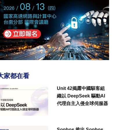
大家都在看
Unit 42揭露中國駭客組
織以 DeepSeek 驅動AI
代理自主入侵全球伺服器
Sophos 推出 Sophos