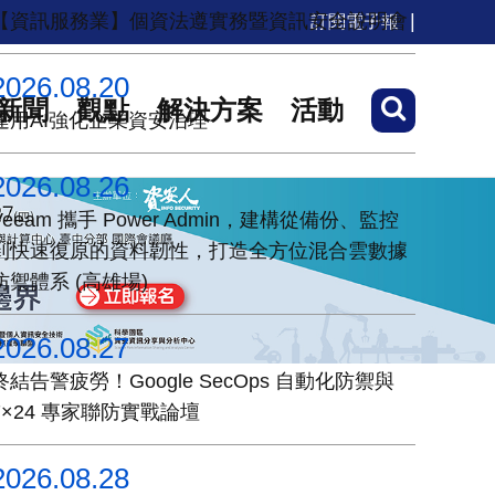
【資訊服務業】個資法遵實務暨資訊安全說明會
訂閱電子報
2026.08.20
新聞
觀點
解決方案
活動
運用AI強化企業資安治理
2026.08.26
Veeam 攜手 Power Admin，建構從備份、監控
到快速復原的資料韌性，打造全方位混合雲數據
防禦體系 (高雄場)
2026.08.27
終結告警疲勞！Google SecOps 自動化防禦與
7×24 專家聯防實戰論壇
2026.08.28