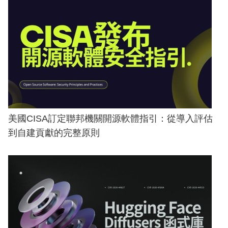
美國CISA訂定聯邦機關開源軟體指引：從導入評估
到自建貢獻的完整原則