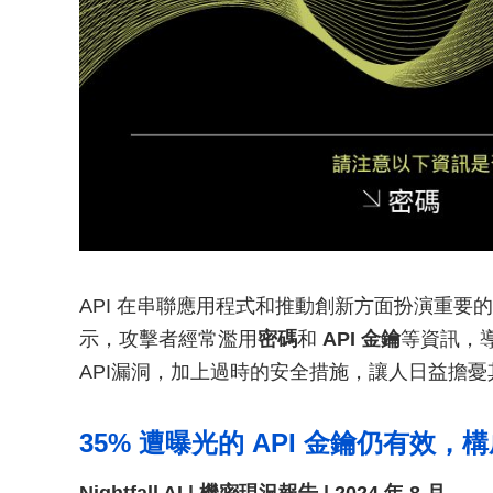
API 在串聯應用程式和推動創新方面扮演重
示，攻擊者經常濫用
密碼
和
API 金鑰
等資訊，
API漏洞，加上過時的安全措施，讓人日益擔憂
35% 遭曝光的 API 金鑰仍有效