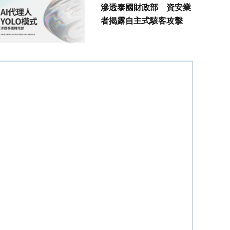
滲透泰國財政部 資安業
者揭露自主式駭客攻擊