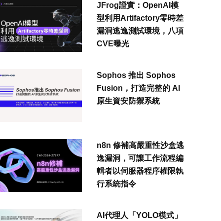
JFrog證實：OpenAI模
型利用Artifactory零時差
漏洞逃逸測試環境，八項
CVE曝光
Sophos 推出 Sophos
Fusion，打造完整的 AI
原生資安防禦系統
n8n 修補高嚴重性沙盒逃
逸漏洞，可讓工作流程編
輯者以伺服器程序權限執
行系統指令
AI代理人「YOLO模式」