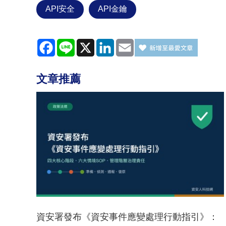
API安全
API金鑰
Facebook
Line
X
LinkedIn
Email
文章推薦
資安署發布《資安事件應變處理行動指引》：