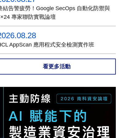
終結告警疲勞！Google SecOps 自動化防禦與
7×24 專家聯防實戰論壇
2026.08.28
HCL AppScan 應用程式安全檢測實作班
看更多活動