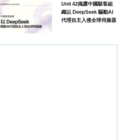
Unit 42揭露中國駭客組
織以 DeepSeek 驅動AI
代理自主入侵全球伺服器