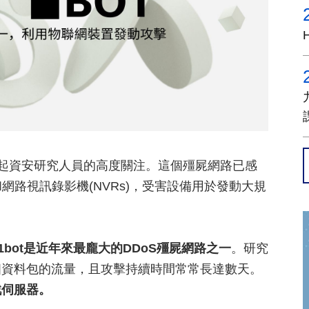
網路，引起資安研究人員的高度關注。這個殭屍網路已感
和網路視訊錄影機(NVRs)，受害設備用於發動大規
n11bot是近年來最龐大的DDoS殭屍網路之一
。研究
個資料包的流量，且攻擊持續時間常常長達數天。
戲伺服器。