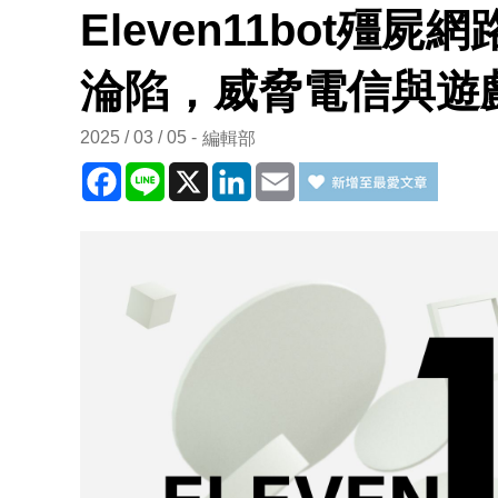
Eleven11bot殭屍網
淪陷，威脅電信與遊
2025 / 03 / 05
編輯部
Facebook
Line
X
LinkedIn
Email