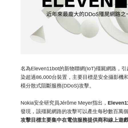
名為Eleven11bot的新物聯網(IoT)殭屍
染超過86,000台裝置，主要目標是安全攝影機
模分散式阻斷服務(DDoS)攻擊。
Nokia安全研究員Jérôme Meyer指出，
Eleve
發現，該殭屍網路的攻擊可以產生每秒數百萬
攻擊目標主要集中在電信服務提供商和線上遊