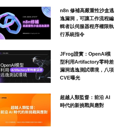
n8n 修補高嚴重性沙盒逃
逸漏洞，可讓工作流程編
輯者以伺服器程序權限執
行系統指令
JFrog證實：OpenAI模
型利用Artifactory零時差
漏洞逃逸測試環境，八項
CVE曝光
超越人類監督：前沿 AI
時代的新挑戰與應對