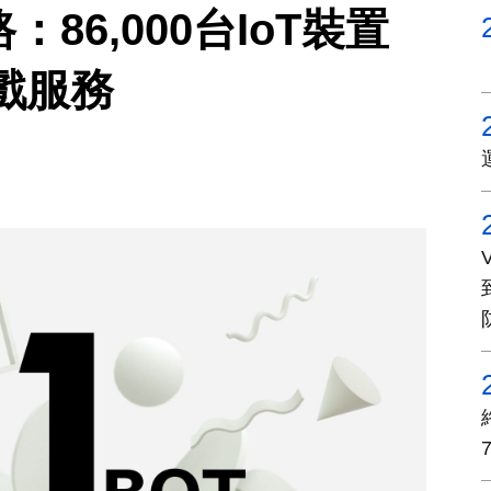
路：86,000台IoT裝置
戲服務