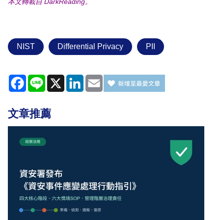
本文轉載自 DarkReading。
NIST
Differential Privacy
PII
Facebook
Line
X
LinkedIn
Email
文章推薦