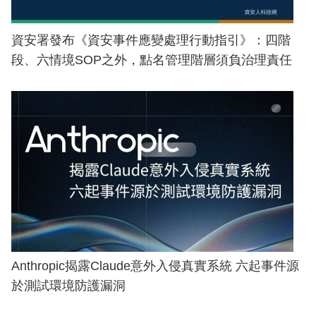
資安署發布《資安事件應變處理行動指引》：四階
段、六情境SOP之外，點名管理階層須負治理責任
Anthropic揭露Claude意外入侵真實系統 六起事件源
於測試環境防護漏洞