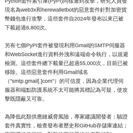
Python套件索引庫(PyPI)同樣遭到攻擊，研究人員發
現名為web3x和herewalletbot的惡意套件針對加密貨
幣錢包進行攻擊，這些套件自2024年發布以來已被
下載超過6,800次。
另有七個PyPI套件被發現利用Gmail的SMTP伺服器
和WebSocket進行資料外洩和遠端命令執行，以規避
檢測。這些套件總下載量已超過55,000次，目前已被
移除。這些惡意套件利用Gmail域名
（"smtp.gmail[.]com"）的可信度，因為企業代理伺
服器和端點防護系統不太可能將其標記為可疑，使攻
擊既隱蔽又可靠。
為降低此類供應鏈威脅風險，專家建議開發者：驗證
套件真實性，檢查發布者歷史和GitHub存儲庫連結；