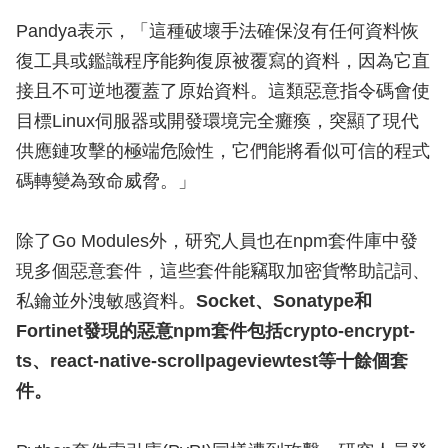
Pandya表示，「這種破壞手法確保沒有任何資料恢
復工具或鑑識程序能夠復原被覆寫的資料，因為它直
接且不可逆地覆蓋了原始資料。這類惡意指令碼會使
目標Linux伺服器或開發環境完全癱瘓，突顯了現代
供應鏈攻擊的極端危險性，它們能將看似可信的程式
碼轉變為致命威脅。」
除了Go Modules外，研究人員也在npm套件庫中發
現多個惡意套件，這些套件能竊取加密貨幣助記詞、
私鑰並外洩敏感資料。
Socket、Sonatype和
Fortinet發現的惡意npm套件包括crypto-encrypt-
ts、react-native-scrollpageviewtest等十餘個套
件。