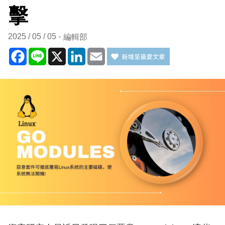
擊
2025 / 05 / 05
編輯部
Facebook
Line
X
LinkedIn
Email