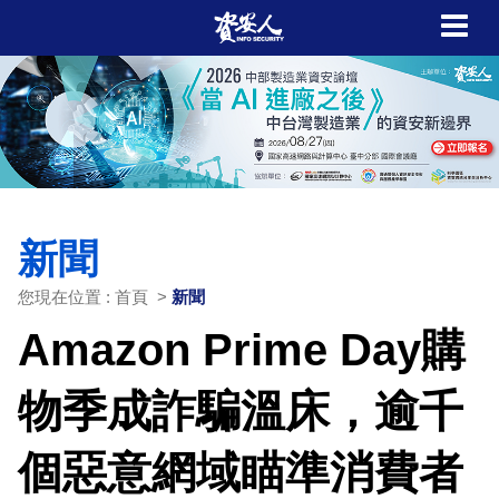
新聞
您現在位置 : 首頁 >
新聞
Amazon Prime Day購
物季成詐騙溫床，逾千
個惡意網域瞄準消費者