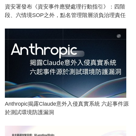
資安署發布《資安事件應變處理行動指引》：四階
段、六情境SOP之外，點名管理階層須負治理責任
Anthropic揭露Claude意外入侵真實系統 六起事件源
於測試環境防護漏洞