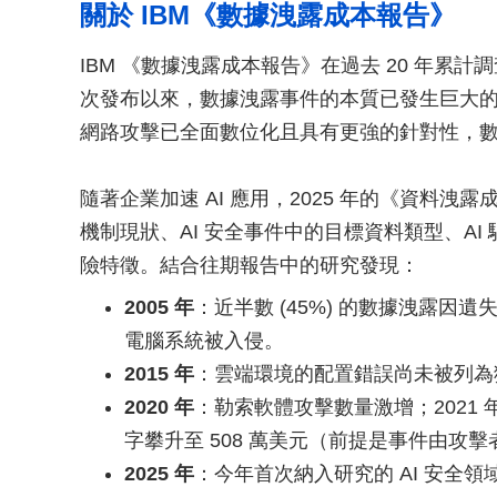
關於 IBM《數據洩露成本報告》
IBM 《數據洩露成本報告》在過去 20 年累計調查
次發布以來，數據洩露事件的本質已發生巨大
網路攻擊已全面數位化且具有更強的針對性，
隨著企業加速 AI 應用，2025 年的《資料洩
機制現狀、AI 安全事件中的目標資料類型、AI
險特徵。結合往期報告中的研究發現：
2005 年
：近半數 (45%) 的數據洩露因
電腦系統被入侵。
2015 年
：雲端環境的配置錯誤尚未被列
2020 年
：勒索軟體攻擊數量激增；2021 年
字攀升至 508 萬美元（前提是事件由攻
2025 年
：今年首次納入研究的 AI 安全