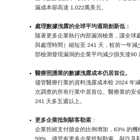
漏成本卻高達 1,022萬美元。
處理數據洩露的全球平均週期創新低：
隨著更多企業執行內部漏洞檢查，讓全球
與處理時間）縮短至 241 天，較前一年減
部檢測發現漏洞的企業平均減少損失達90 
醫療照護業的數據洩露成本仍居首位。
儘管醫療行業的資料洩露成本較 2024 年減
次調查的所有行業中居首位。醫療業的安全
241 天多五週以上。
更多企業抵制駭客勒索
：
企業拒絕支付贖金的比例增加，63% 的機
59%。儘管有更多企業抵制勒索，敲詐及