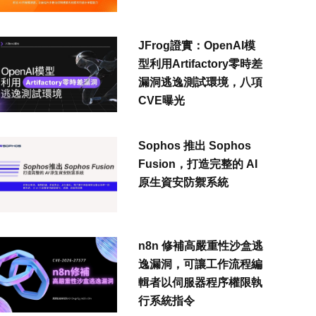
JFrog證實：OpenAI模
型利用Artifactory零時差
漏洞逃逸測試環境，八項
CVE曝光
Sophos 推出 Sophos
Fusion，打造完整的 AI
原生資安防禦系統
n8n 修補高嚴重性沙盒逃
逸漏洞，可讓工作流程編
輯者以伺服器程序權限執
行系統指令