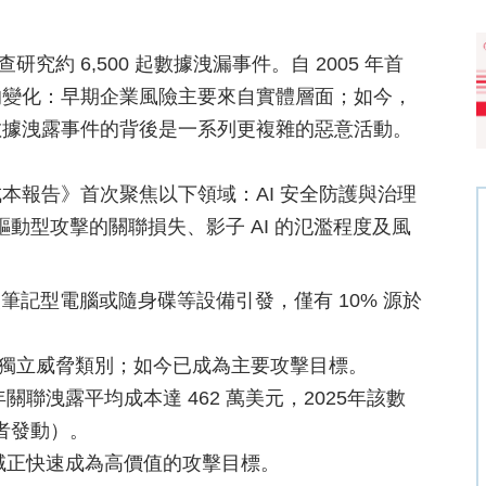
研究約 6,500 起數據洩漏事件。自 2005 年首
的變化：早期企業風險主要來自實體層面；如今，
數據洩露事件的背後是一系列更複雜的惡意活動。
露成本報告》首次聚焦以下領域：AI 安全防護與治理
 驅動型攻擊的關聯損失、影子 AI 的氾濫程度及風
遺失筆記型電腦或隨身碟等設備引發，僅有 10% 源於
為獨立威脅類別；如今已成為主要攻擊目標。
關聯洩露平均成本達 462 萬美元，2025年該數
擊者發動）。
領域正快速成為高價值的攻擊目標。