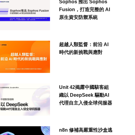
Sophos 推出 Sophos
Fusion，打造完整的 AI
原生資安防禦系統
超越人類監督：前沿 AI
時代的新挑戰與應對
Unit 42揭露中國駭客組
織以 DeepSeek 驅動AI
代理自主入侵全球伺服器
n8n 修補高嚴重性沙盒逃