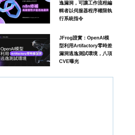
逸漏洞，可讓工作流程編
輯者以伺服器程序權限執
行系統指令
JFrog證實：OpenAI模
型利用Artifactory零時差
漏洞逃逸測試環境，八項
CVE曝光