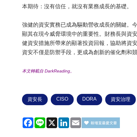
本期待：沒有信任，就沒有業務成長的基礎。
強健的資安實務已成為驅動營收成長的關鍵。今年資
顯其在現今威脅環境中的重要性。財務長與資
健資安措施所帶來的顯著投資回報，協助將資
資安不僅是防禦手段，更成為創新的催化劑和
本文轉載自 DarkReading。
CISO
DORA
資安長
資安治理
Facebook
Line
X
LinkedIn
Email