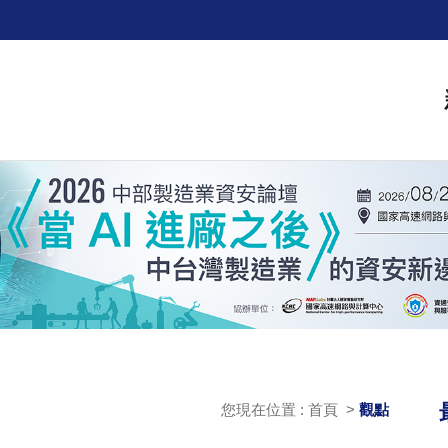
您現在位置 : 首頁 >
觀點