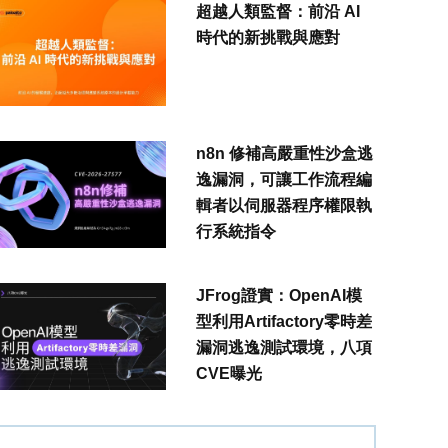
超越人類監督：前沿 AI
時代的新挑戰與應對
n8n 修補高嚴重性沙盒逃
逸漏洞，可讓工作流程編
輯者以伺服器程序權限執
行系統指令
JFrog證實：OpenAI模
型利用Artifactory零時差
漏洞逃逸測試環境，八項
CVE曝光