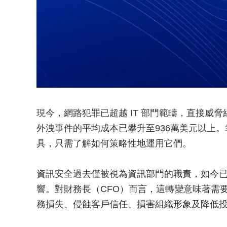
現今，網路犯罪已超越 IT 部門範疇，直接威脅
外洩事件的平均成本已攀升至936萬美元以上
具，只需了解如何策略性地運用它們。
資訊安全過去僅被視為資訊部門的職責，如今
響。對財務長（CFO）而言，這轉變意味著需
務損失、侵蝕客戶信任、損害組織形象及降低