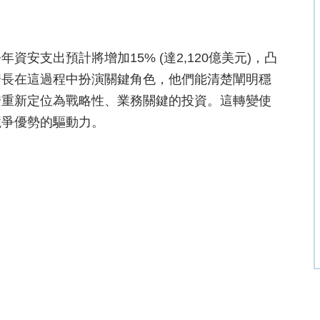
安支出預計將增加15% (達2,120億美元)，凸
安長在這過程中扮演關鍵角色，他們能清楚闡明穩
安重新定位為戰略性、業務關鍵的投資。這轉變使
競爭優勢的驅動力。