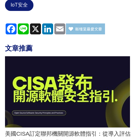
IoT安全
Facebook
Line
X
LinkedIn
Email
文章推薦
美國CISA訂定聯邦機關開源軟體指引：從導入評估