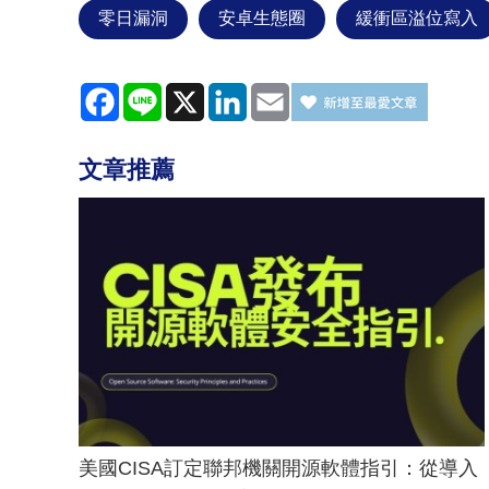
零日漏洞
安卓生態圈
緩衝區溢位寫入
Facebook
Line
X
LinkedIn
Email
文章推薦
美國CISA訂定聯邦機關開源軟體指引：從導入