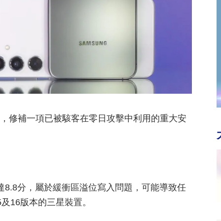
d安全更新，修補一項已被駭客在零日攻擊中利用的重大安
評分高達8.8分，屬於緩衝區溢位寫入問題，可能導致任
15及16版本的三星裝置。