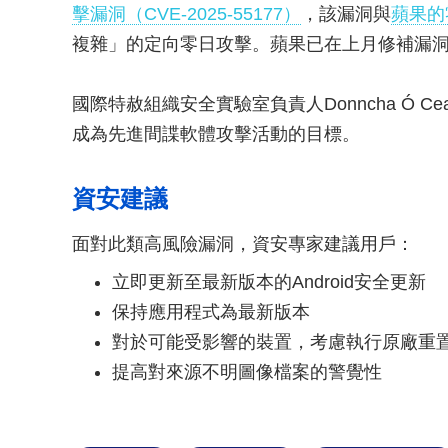
擊漏洞（CVE-2025-55177）
，該漏洞與
蘋果的零
複雜」的定向零日攻擊。蘋果已在上月修補漏
國際特赦組織安全實驗室負責人Donncha Ó Cea
成為先進間諜軟體攻擊活動的目標。
資安建議
面對此類高風險漏洞，資安專家建議用戶：
立即更新至最新版本的Android安全更新
保持應用程式為最新版本
對於可能受影響的裝置，考慮執行原廠重
提高對來源不明圖像檔案的警覺性