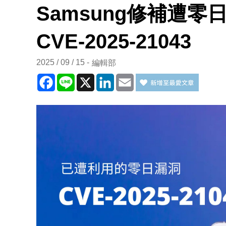
Samsung修補遭
CVE-2025-21043
2025 / 09 / 15
編輯部
Facebook
Line
X
LinkedIn
Email