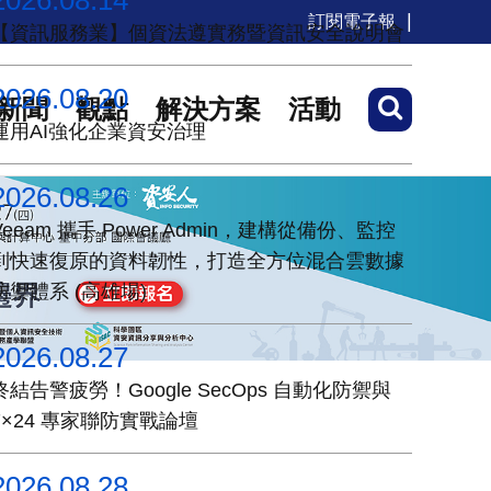
2026.08.14
訂閱電子報
【資訊服務業】個資法遵實務暨資訊安全說明會
2026.08.20
新聞
觀點
解決方案
活動
運用AI強化企業資安治理
2026.08.26
Veeam 攜手 Power Admin，建構從備份、監控
到快速復原的資料韌性，打造全方位混合雲數據
防禦體系 (高雄場)
2026.08.27
終結告警疲勞！Google SecOps 自動化防禦與
7×24 專家聯防實戰論壇
2026.08.28