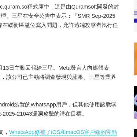
.quram.so程式庫中，這是由Quramsoft開發的封
三星在安全公告中表示：「SMR Sep-2025
quram.so存在緩衝區溢位寫入問題，允許遠端攻擊者執行任
8月13日主動回報給三星。Meta發言人向媒體表
查，該公司已主動將調查發現與蘋果、三星等業界
oid裝置的WhatsApp用戶，但其他使用該脆弱
025-21043漏洞攻擊的潜在目標。
旬，
WhatsApp修補了iOS和macOS客戶端的零點