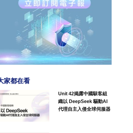
大家都在看
Unit 42揭露中國駭客組
織以 DeepSeek 驅動AI
代理自主入侵全球伺服器