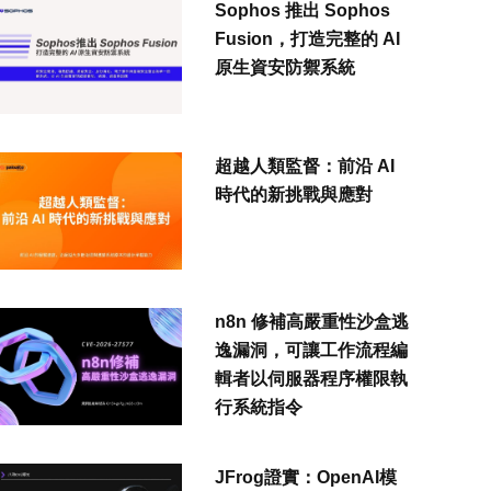
Sophos 推出 Sophos
Fusion，打造完整的 AI
原生資安防禦系統
超越人類監督：前沿 AI
時代的新挑戰與應對
n8n 修補高嚴重性沙盒逃
逸漏洞，可讓工作流程編
輯者以伺服器程序權限執
行系統指令
JFrog證實：OpenAI模