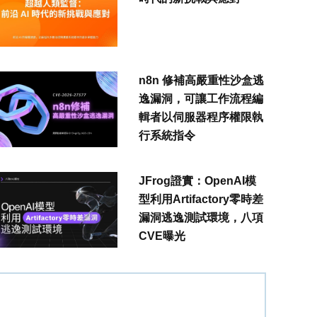
n8n 修補高嚴重性沙盒逃
逸漏洞，可讓工作流程編
輯者以伺服器程序權限執
行系統指令
JFrog證實：OpenAI模
型利用Artifactory零時差
漏洞逃逸測試環境，八項
CVE曝光