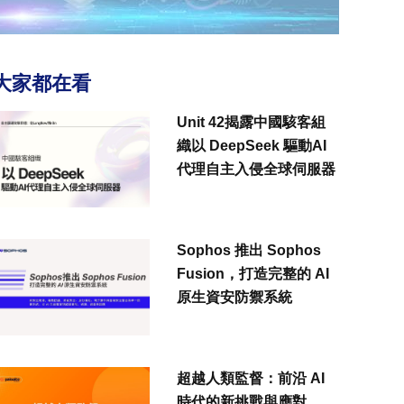
大家都在看
Unit 42揭露中國駭客組
織以 DeepSeek 驅動AI
代理自主入侵全球伺服器
Sophos 推出 Sophos
Fusion，打造完整的 AI
原生資安防禦系統
超越人類監督：前沿 AI
時代的新挑戰與應對