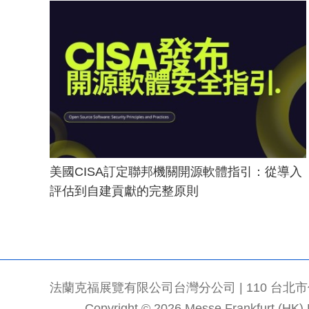
美國CISA訂定聯邦機關開源軟體指引：從導入
評估到自建貢獻的完整原則
法蘭克福展覽有限公司台灣分公司 | 110 台北市信義區
Copyright © 2026 Messe Frankfurt (HK) Li