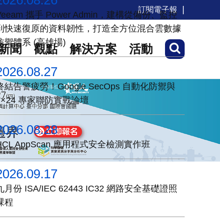
2026.08.26
訂閱電子報
Veeam 攜手 Power Admin，建構從備份、監控
到快速復原的資料韌性，打造全方位混合雲數據
防禦體系 (高雄場)
新聞
觀點
解決方案
活動
2026.08.27
終結告警疲勞！Google SecOps 自動化防禦與
7×24 專家聯防實戰論壇
2026.08.28
HCL AppScan 應用程式安全檢測實作班
2026.09.17
九月份 ISA/IEC 62443 IC32 網路安全基礎證照
課程