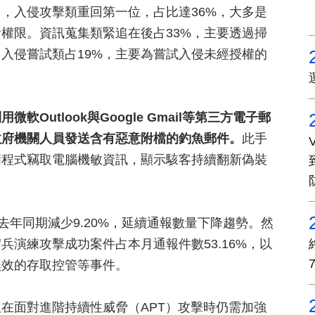
，入侵攻擊類重回第一位，占比達36%，大多是
權限。資訊蒐集類緊追在後占33%，主要透過掃
入侵嘗試類占19%，主要為嘗試入侵未經授權的
utlook與Google Gmail等第三方電子郵
政府機關人員發送含有惡意附檔的釣魚郵件。
此手
門程式竊取電腦機敏資訊，顯示駭客持續翻新偽裝
去年同期減少9.20%，延續通報數量下降趨勢。然
演練攻擊成功案件占本月通報件數53.16%，以
無效的存取控管等事件。
在面對進階持續性威脅（APT）攻擊時仍需加強