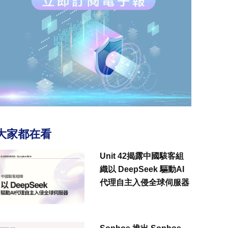
大家都在看
Unit 42揭露中國駭客組
織以 DeepSeek 驅動AI
代理自主入侵全球伺服器