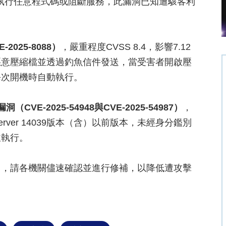
洞執行任意程式碼或阻斷服務，此漏洞已知遭駭客利
2025-8088）
，嚴重程度CVSS 8.4，影響7.12
惡意壓縮檔並透過釣魚信件發送，當受害者開啟壓
每次開機時自動執行。
（CVE-2025-54948與CVE-2025-54987）
，
t Server 14039版本（含）以前版本，未經身分鑑別
並執行。
出，請各機關儘速確認並進行修補，以降低遭攻擊