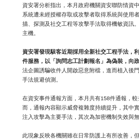
資安署分析指出，本月政府機關資安聯防情資中
系統遭未經授權存取或攻擊者取得系統與使用者
描、探測及社交工程等攻擊手法取得機敏資訊。
主機。
資安署發現駭客近期採用全新社交工程手法，利用微軟O
件服務，以「詢問志工計劃報名」為偽裝，向
法企圖誘騙收件人開啟惡意附檔，進而植入後
手法規避偵測。
在資安事件通報方面，本月共有158件通報，較
而，通報內容顯示威脅複雜度持續提升，其中實兵
注入攻擊為主要手法，其次為加密機制失效與
此現象反映各機關雖在日常防護上有所改善，但