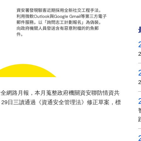
安全網路月報，本月蒐整政府機關資安聯防情資共
於8月29日三讀通過《資通安全管理法》修正草案，標