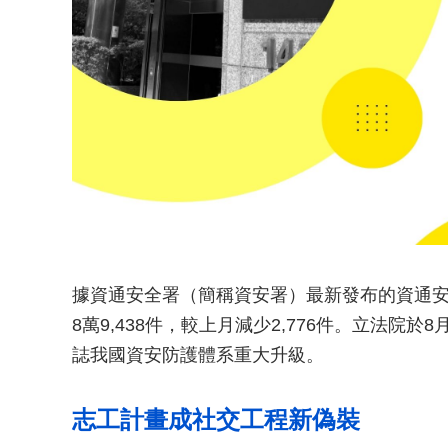
據資通安全署（簡稱資安署）最新發布的資通
8萬9,438件，較上月減少2,776件。立法院
誌我國資安防護體系重大升級。
志工計畫成社交工程新偽裝