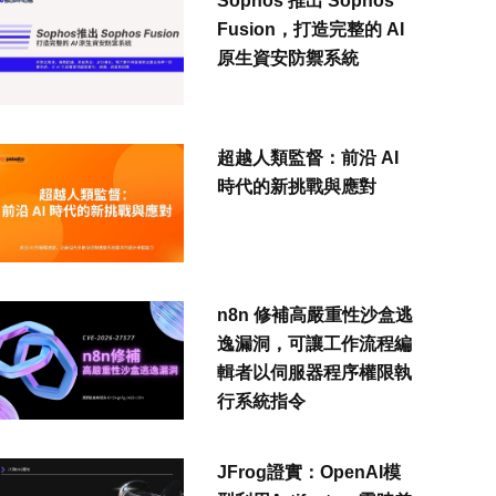
Sophos 推出 Sophos
Fusion，打造完整的 AI
原生資安防禦系統
超越人類監督：前沿 AI
時代的新挑戰與應對
n8n 修補高嚴重性沙盒逃
逸漏洞，可讓工作流程編
輯者以伺服器程序權限執
行系統指令
JFrog證實：OpenAI模