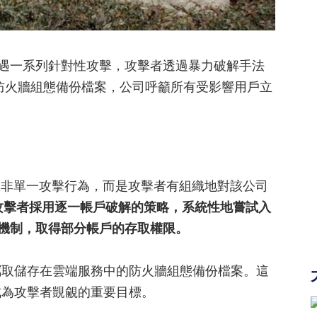
公司遭遇一系列針對性攻擊，攻擊者透過暴力破解手法
了大量防火牆組態備份檔案，公司呼籲所有受影響用戶立
安事件並非單一攻擊行為，而是攻擊者有組織地對該公司
攻擊者採用逐一帳戶破解的策略，系統性地嘗試入
破防護機制，取得部分帳戶的存取權限。
竊取儲存在雲端服務中的防火牆組態備份檔案。這
成為攻擊者覬覦的重要目標。