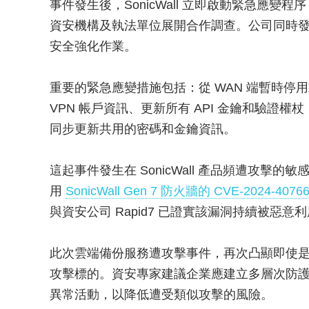
事件發生後，SonicWall 立即啟動緊急應
資安機構及執法單位展開合作調查。公司同時
安全強化作業。
重要的緊急應變措施包括：從 WAN 端暫時
VPN 帳戶資訊、更新所有 API 金鑰和驗證權杖
同步更新共用的密碼和金鑰資訊。
這起事件發生在 SonicWall 產品頻遭攻擊的
用
SonicWall Gen 7 防火牆的 CVE-2024-40
與資安公司 Rapid7 已證實該漏洞持續被惡意
此次雲端備份服務遭攻擊事件，再次凸顯即使
攻擊標的。資安專家建議企業應建立多層次防
異常活動，以降低遭受類似攻擊的風險。