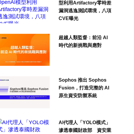
型利用Artifactory零時差
漏洞逃逸測試環境，八項
CVE曝光
超越人類監督：前沿 AI
時代的新挑戰與應對
Sophos 推出 Sophos
Fusion，打造完整的 AI
原生資安防禦系統
AI代理人「YOLO模式」
滲透泰國財政部 資安業