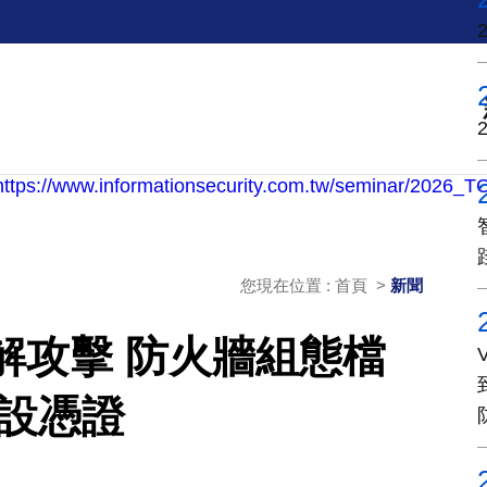
您現在位置 : 首頁 >
新聞
力破解攻擊 防火牆組態檔
重設憑證