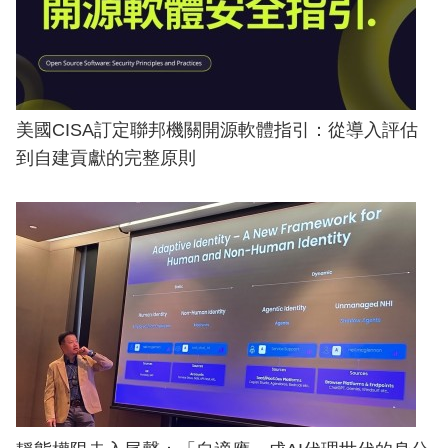
美國CISA訂定聯邦機關開源軟體指引：從導入評估
到自建貢獻的完整原則