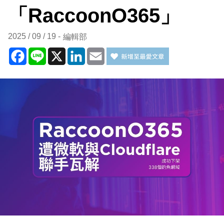
「RaccoonO365」
2025 / 09 / 19
編輯部
Facebook
Line
X
LinkedIn
Email