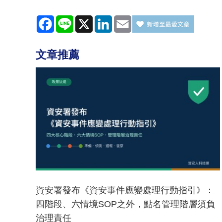
Facebook
Line
X
LinkedIn
Email
文章推薦
資安署發布《資安事件應變處理行動指引》：
四階段、六情境SOP之外，點名管理階層須負
治理責任