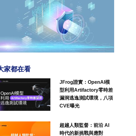
大家都在看
JFrog證實：OpenAI模
型利用Artifactory零時差
漏洞逃逸測試環境，八項
CVE曝光
超越人類監督：前沿 AI
時代的新挑戰與應對