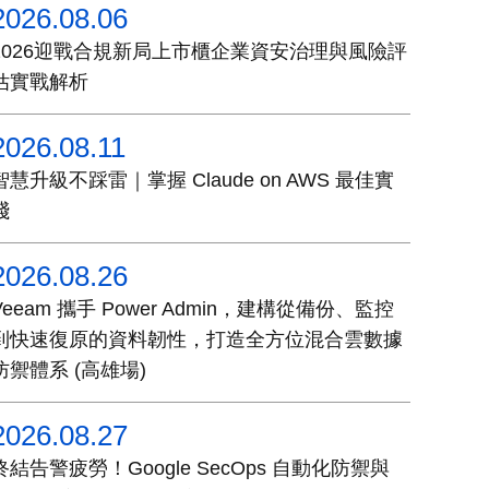
2026.08.06
2026迎戰合規新局上市櫃企業資安治理與風險評
估實戰解析
2026.08.11
智慧升級不踩雷｜掌握 Claude on AWS 最佳實
踐
2026.08.26
Veeam 攜手 Power Admin，建構從備份、監控
到快速復原的資料韌性，打造全方位混合雲數據
防禦體系 (高雄場)
2026.08.27
終結告警疲勞！Google SecOps 自動化防禦與