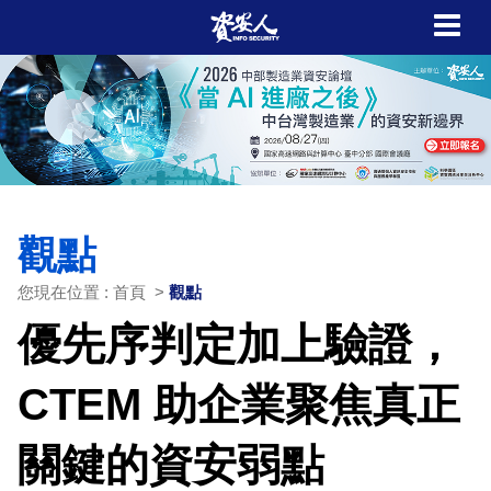
觀點
您現在位置 : 首頁 >
觀點
優先序判定加上驗證，
CTEM 助企業聚焦真正
關鍵的資安弱點