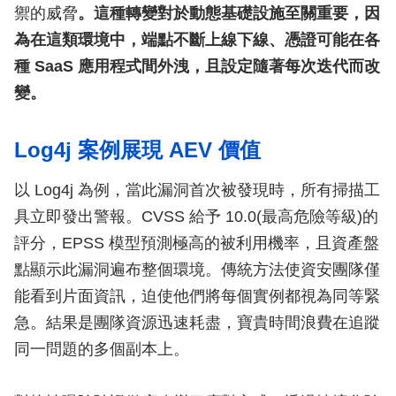
禦的威脅
。這種轉變對於動態基礎設施至關重要，因
為在這類環境中，端點不斷上線下線、憑證可能在各
種 SaaS 應用程式間外洩，且設定隨著每次迭代而改
變。
Log4j 案例展現 AEV 價值
以 Log4j 為例，當此漏洞首次被發現時，所有掃描工
具立即發出警報。CVSS 給予 10.0(最高危險等級)的
評分，EPSS 模型預測極高的被利用機率，且資產盤
點顯示此漏洞遍布整個環境。傳統方法使資安團隊僅
能看到片面資訊，迫使他們將每個實例都視為同等緊
急。結果是團隊資源迅速耗盡，寶貴時間浪費在追蹤
同一問題的多個副本上。