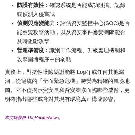
防護有效性：
確認系統是否能成功阻擋、記錄
或偵測入侵嘗試
偵測與應變能力：
評估資安監控中心(SOC)是否
能察覺攻擊活動，以及資安事件應變團隊能否
及時阻斷攻擊
營運準備度：
識別工作流程、升級處理機制和
攻擊圍堵程序中的弱點
實務上，對抗性曝險驗證能將 Log4j 或任何其他漏
洞，從籠統的「全面緊急危機」轉變為精確的風險地
圖。它不僅揭示資安長和資安團隊面臨哪些威脅，更
明確指出哪些威脅對其現有環境真正構成影響。
本文轉載自 TheHackerNews。