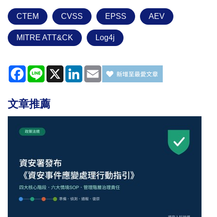
CTEM
CVSS
EPSS
AEV
MITRE ATT&CK
Log4j
Facebook
Line
X
LinkedIn
Email
文章推薦