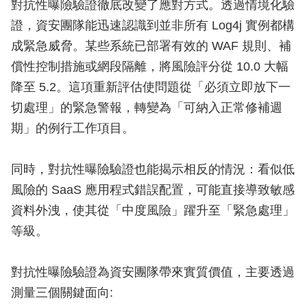
對抗性曝險驗證徹底改變了應對方式。透過情境化驗
證，資安團隊能迅速認識到並非所有 Log4j 實例都構
成緊急威脅。某些系統已部署有效的 WAF 規則、補
償性控制措施或網段隔離，將風險評分從 10.0 大幅
降至 5.2。這項重新評估使問題從「必須立即放下一
切處理」的緊急警報，轉變為「可納入正常修補週
期」的例行工作項目。
同時，對抗性曝險驗證也能揭示相反的情況：看似低
風險的 SaaS 應用程式錯誤配置，可能直接導致敏感
資料外洩，使其從「中度風險」躍升至「緊急處理」
等級。
對抗性曝險驗證為資安團隊帶來實質價值，主要透過
測量三個關鍵面向: