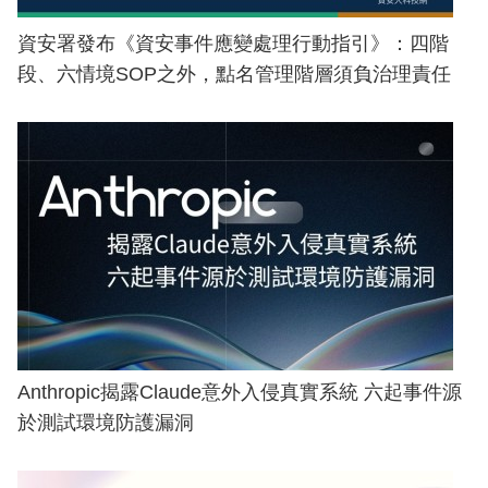
資安署發布《資安事件應變處理行動指引》：四階
段、六情境SOP之外，點名管理階層須負治理責任
Anthropic揭露Claude意外入侵真實系統 六起事件源
於測試環境防護漏洞