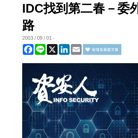
IDC找到第二春－委
路
2003 / 09 / 01
Facebook
Line
X
LinkedIn
Email