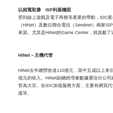
以頻寬取勝 ISP利基穩固
受到線上遊戲及電子商務等產業的帶動，IDC業
（HiNet）及數位聯合電信（Seednet）兩
來源。尤其是HiNet的Game Center，就貢獻
HiNet－主機代管
HiNet去年總營收達110億元，當中五成以上來
億元的收入。HiNet副總經理兼數據通信分公
管為大宗。在IDC加值服務方面，主要有網頁
援等。