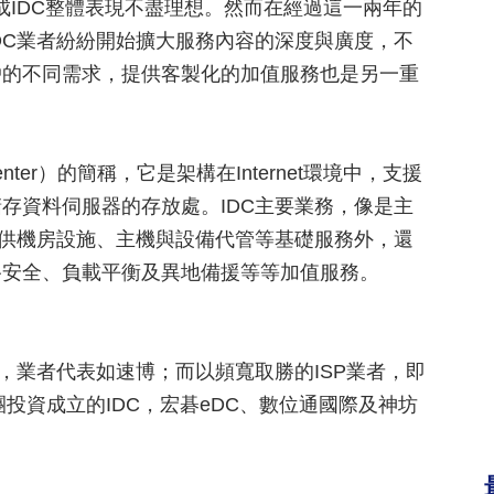
，造成IDC整體表現不盡理想。然而在經過這一兩年的
DC業者紛紛開始擴大服務內容的深度與廣度，不
戶的不同需求，提供客製化的加值服務也是另一重
Center）的簡稱，它是架構在Internet環境中，支援
存資料伺服器的存放處。IDC主要業務，像是主
提供機房設施、主機與設備代管等基礎服務外，還
路安全、負載平衡及異地備援等等加值服務。
，業者代表如速博；而以頻寬取勝的ISP業者，即
由集團投資成立的IDC，宏碁eDC、數位通國際及神坊