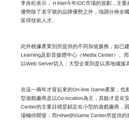
李炎松表示，ＨiNet今年IDC市場的規劃，主要產品
優勢除了老字號的品牌優勢之外，強調分佈全國
富得技術人才。
此外根據產業別所提供的不同加值服務，如已建置好的
Learning及影音媒體中心（Media Cen
以Web Server切入；大型企業則是以異地備援
在這一兩年才冒起來的On-line Game產業
型遊戲廠商是以Co-location為主，其餘才是
Center的主要目標是鎖定在小型的遊戲廠商
場極待開發；而HiNet的Game Center所