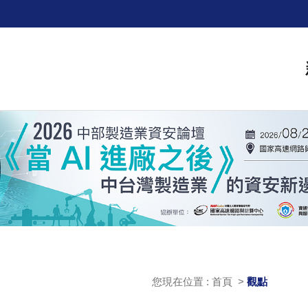
您現在位置 : 首頁 >
觀點