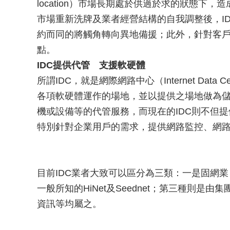
location）市場長期處於供過於求的狀態下
市場重新洗牌及業者經營結構的自我調整後，I
約而同的將觸角轉向異地備援；此外，針對客
點。
IDC提供代管 支援軟硬體
所謂IDC，就是網際網路中心（Internet Data 
各項軟硬體運作的場地，並以提供之場地做為儲
機或設備等的代管服務，而現在的IDC則不但
特別針對企業用戶的需求，提供網路監控、網
目前IDC業者大致可以區分為三類：一是固網業
一般所知的HiNet及Seednet；第三種則是
資訊等均屬之。