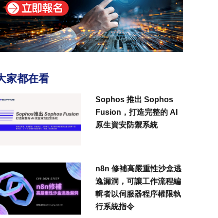
大家都在看
Sophos 推出 Sophos
Fusion，打造完整的 AI
原生資安防禦系統
n8n 修補高嚴重性沙盒逃
逸漏洞，可讓工作流程編
輯者以伺服器程序權限執
行系統指令