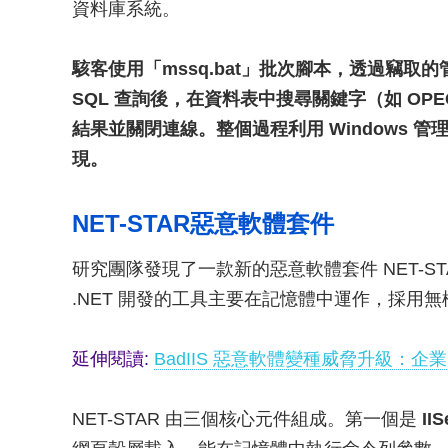
資料庫系統。
駭客使用「mssq.bat」批次腳本，透過竊取的管
SQL 查詢後，在資料表中搜尋關鍵字（如 O
結果並關閉連線。整個過程利用 Windows 
現。
NET-STAR惡意軟體套件
研究團隊發現了一款新的惡意軟體套件 NET-ST
.NET 開發的工具主要在記憶體中運作，採用無檔案
延伸閱讀:
BadIIS 惡意軟體變種威脅升級：企業 
NET-STAR 由三個核心元件組成。第一個是
IIS