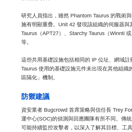
研究人員指出，雖然 Phantom Taurus 的
施有明顯重疊。Unit 42 發現該組織的伺服器與
Taurus（APT27）、Starchy Taurus（Winnti 或
等。
這些共用基礎設施包括相同的 IP 位址、網域註
Taurus 使用的基礎設施元件未出現在其他
區隔化」機制。
防禦建議
資安業者 Bugcrowd 首席策略與信任長 Tre
運中心(SOC)的偵測與回應團隊有所不同。
可能持續監控攻擊者，以深入了解其目標、工