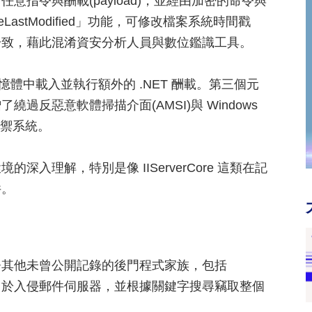
指令與酬載(payload)，並經由加密的命令與
LastModified」功能，可修改檔案系統時間戳
一致，藉此混淆資安分析人員與數位鑑識工具。
憶體中載入並執行額外的 .NET 酬載。第三個元
繞過反惡意軟體掃描介面(AMSI)與 Windows
防禦系統。
 環境的深入理解，特別是像 IIServerCore 這類在記
件。
us 還部署其他未曾公開記錄的後門程式家族，包括
用於入侵郵件伺服器，並根據關鍵字搜尋竊取整個