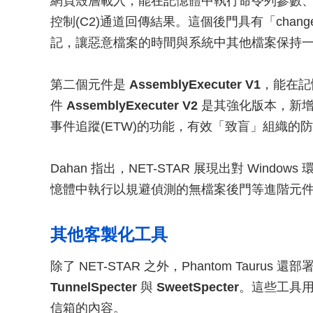
網頁殼層載入，能在記憶體中執行命令列參數、任意
控制(C2)通道回傳結果。這個後門具有「change
記，讓惡意檔案的時間與系統中其他檔案保持
第二個元件是
AssemblyExecuter V1
，能在記
件
AssemblyExecuter V2
是其強化版本，新增了
事件追蹤(ETW)的功能，有效「致盲」組織的
Dahan 指出，NET-STAR 展現出對 Windows
憶體中執行以規避偵測的無檔案後門等進階元
其他客製化工具
除了 NET-STAR 之外，Phantom Taur
TunnelSpecter
與
SweetSpecter
。這些工具
信箱的內容。