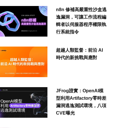
n8n 修補高嚴重性沙盒逃
逸漏洞，可讓工作流程編
輯者以伺服器程序權限執
行系統指令
超越人類監督：前沿 AI
時代的新挑戰與應對
JFrog證實：OpenAI模
型利用Artifactory零時差
漏洞逃逸測試環境，八項
CVE曝光