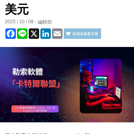
美元
2025 / 10 / 09
編輯部
Facebook
Line
X
LinkedIn
Email