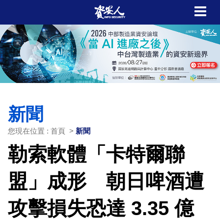
新聞
您現在位置 : 首頁 >
新聞
勒索軟體「卡特爾聯
盟」成形 朝日啤酒遭
攻擊損失恐達 3.35 億